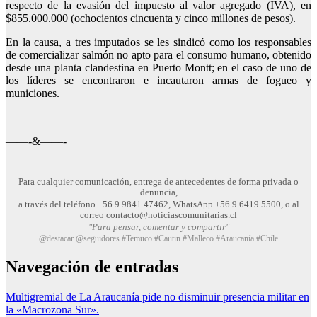
respecto de la evasión del impuesto al valor agregado (IVA), en
$855.000.000 (ochocientos cincuenta y cinco millones de pesos).
En la causa, a tres imputados se les sindicó como los responsables
de comercializar salmón no apto para el consumo humano, obtenido
desde una planta clandestina en Puerto Montt; en el caso de uno de
los líderes se encontraron e incautaron armas de fogueo y
municiones.
——-&——-
Para cualquier comunicación, entrega de antecedentes de forma privada o
denuncia,
a través del teléfono +56 9 9841 47462, WhatsApp +56 9 6419 5500, o al
correo contacto@noticiascomunitarias.cl
"Para pensar, comentar y compartir"
@destacar @seguidores #Temuco #Cautin #Malleco #Araucanía #Chile
Navegación de entradas
Multigremial de La Araucanía pide no disminuir presencia militar en
la «Macrozona Sur».