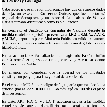
de Los Ríos y Los Lagos.
Cabe recordar que entre los involucrados hay dos carabineros dados
de baja, un exseremi –
Guillermo Quiroz
, que fue director (s)
regional de Sernapesca- y un asesor de la alcaldesa de Valdivia
Carla Amtmann -identificado como Pablo Sánchez.
En concreto, el
Juzgado de Garantía de Valdivia decretó la
medida cautelar de prisión preventiva a I.R.C., S.M.N., A.V.R.
y M.U.S.
, imputados por el Ministerio Público en calidad de autores
de diversos delitos asociados a la comercialización ilegal de especies
hidrobiológicas.
En la audiencia de formalización, el magistrado Fabián Duffau
García ordenó el ingreso de I.R.C., S.M.N. y A.V.R. al Centro
Penitenciario de Valdivia.
Lo anterior, por considerar que la libertad de los imputados
constituye un peligro para la seguridad de la sociedad.
En el caso de M.U.S., por peligro de fuga, por lo que estableció una
caución (fianza) de $10.000.000. Además, fijó en 100 días el plazo
de investigación.
En tanto, J.P.I., H.O.G. y J.L.C.T. quedaron sujetos a las medidas
cautelares de arresto domiciliario total, arraigo nacional y