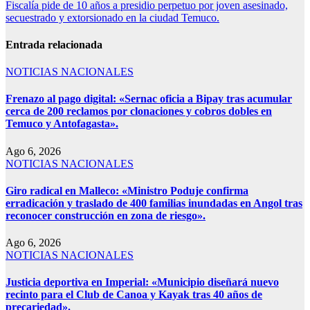
Fiscalía pide de 10 años a presidio perpetuo por joven asesinado,
secuestrado y extorsionado en la ciudad Temuco.
Entrada relacionada
NOTICIAS NACIONALES
Frenazo al pago digital: «Sernac oficia a Bipay tras acumular
cerca de 200 reclamos por clonaciones y cobros dobles en
Temuco y Antofagasta».
Ago 6, 2026
NOTICIAS NACIONALES
Giro radical en Malleco: «Ministro Poduje confirma
erradicación y traslado de 400 familias inundadas en Angol tras
reconocer construcción en zona de riesgo».
Ago 6, 2026
NOTICIAS NACIONALES
Justicia deportiva en Imperial: «Municipio diseñará nuevo
recinto para el Club de Canoa y Kayak tras 40 años de
precariedad».