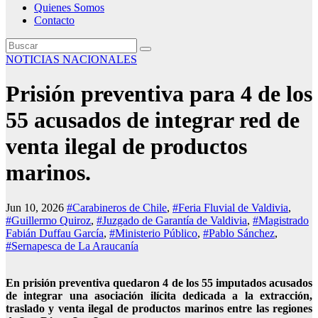
Quienes Somos
Contacto
NOTICIAS NACIONALES
Prisión preventiva para 4 de los
55 acusados de integrar red de
venta ilegal de productos
marinos.
Jun 10, 2026
#Carabineros de Chile
,
#Feria Fluvial de Valdivia
,
#Guillermo Quiroz
,
#Juzgado de Garantía de Valdivia
,
#Magistrado
Fabián Duffau García
,
#Ministerio Público
,
#Pablo Sánchez
,
#Sernapesca de La Araucanía
En prisión preventiva quedaron 4 de los 55 imputados acusados
de integrar una asociación ilícita dedicada a la extracción,
traslado y venta ilegal de productos marinos
entre las regiones