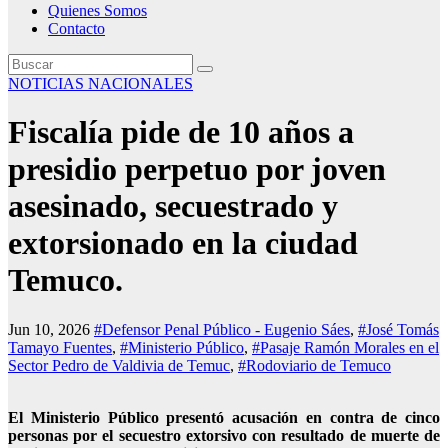
Quienes Somos
Contacto
NOTICIAS NACIONALES
Fiscalía pide de 10 años a
presidio perpetuo por joven
asesinado, secuestrado y
extorsionado en la ciudad
Temuco.
Jun 10, 2026
#Defensor Penal Público - Eugenio Sáes
,
#José Tomás
Tamayo Fuentes
,
#Ministerio Público
,
#Pasaje Ramón Morales en el
Sector Pedro de Valdivia de Temuc
,
#Rodoviario de Temuco
El Ministerio Público presentó acusación en contra de cinco
personas por el secuestro extorsivo con resultado de muerte de