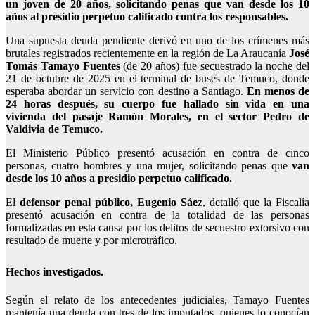
un joven de 20 años, solicitando penas que van desde los 10
años al presidio perpetuo calificado contra los responsables.
Una supuesta deuda pendiente derivó en uno de los crímenes más
brutales registrados recientemente en la región de La Araucanía
José
Tomás Tamayo Fuentes
(de 20 años) fue secuestrado la noche del
21 de octubre de 2025 en el terminal de buses de Temuco, donde
esperaba abordar un servicio con destino a Santiago.
En menos de
24 horas después, su cuerpo fue hallado sin vida en una
vivienda del pasaje Ramón Morales, en el sector Pedro de
Valdivia de Temuco.
El Ministerio Público presentó acusación en contra de cinco
personas, cuatro hombres y una mujer, solicitando penas que
van
desde los 10 años a presidio perpetuo calificado.
El
defensor penal público, Eugenio Sáe
z, detalló que la Fiscalía
presentó acusación en contra de la totalidad de las personas
formalizadas en esta causa por los delitos de secuestro extorsivo con
resultado de muerte y por microtráfico.
Hechos investigados.
Según el relato de los antecedentes judiciales, Tamayo Fuentes
mantenía una deuda con tres de los imputados, quienes lo conocían