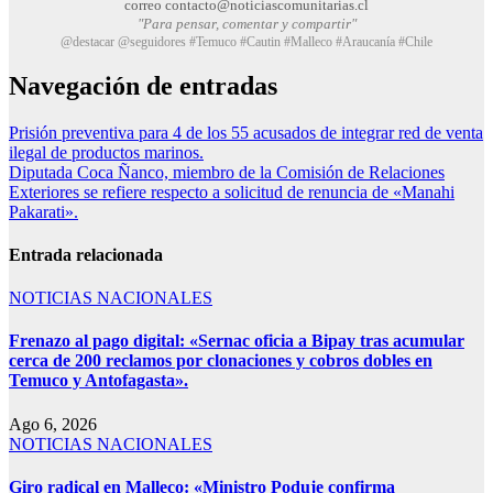
correo contacto@noticiascomunitarias.cl
"Para pensar, comentar y compartir"
@destacar @seguidores #Temuco #Cautin #Malleco #Araucanía #Chile
Navegación de entradas
Prisión preventiva para 4 de los 55 acusados de integrar red de venta
ilegal de productos marinos.
Diputada Coca Ñanco, miembro de la Comisión de Relaciones
Exteriores se refiere respecto a solicitud de renuncia de «Manahi
Pakarati».
Entrada relacionada
NOTICIAS NACIONALES
Frenazo al pago digital: «Sernac oficia a Bipay tras acumular
cerca de 200 reclamos por clonaciones y cobros dobles en
Temuco y Antofagasta».
Ago 6, 2026
NOTICIAS NACIONALES
Giro radical en Malleco: «Ministro Poduje confirma