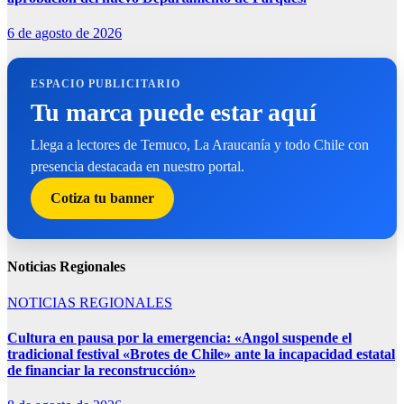
6 de agosto de 2026
ESPACIO PUBLICITARIO
Tu marca puede estar aquí
Llega a lectores de Temuco, La Araucanía y todo Chile con
presencia destacada en nuestro portal.
Cotiza tu banner
Noticias Regionales
NOTICIAS REGIONALES
Cultura en pausa por la emergencia: «Angol suspende el
tradicional festival «Brotes de Chile» ante la incapacidad estatal
de financiar la reconstrucción»