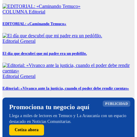
COLUMNA
Editorial
EDITORIAL: «Caminando Temuco»
Editorial
General
El día que descubrí que mi padre era un pedófilo.
Editorial
General
Editorial: «Vivanco ante la justicia, cuando el poder debe rendir cuentas»
PUBLICIDAD
Promociona tu negocio aquí
Llega a miles de lectores en Temuco y La Araucanía con un espacio
destacado en Noticias Comunitarias.
Cotiza ahora