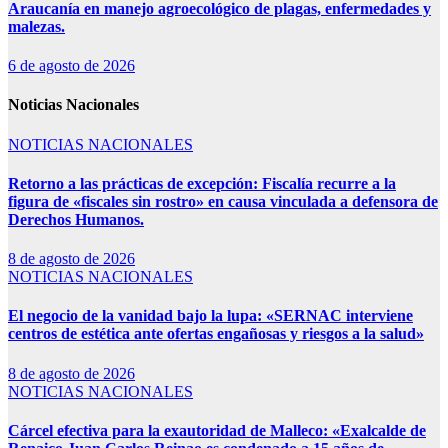
Araucanía en manejo agroecológico de plagas, enfermedades y
malezas.
6 de agosto de 2026
Noticias Nacionales
NOTICIAS NACIONALES
Retorno a las prácticas de excepción: Fiscalía recurre a la
figura de «fiscales sin rostro» en causa vinculada a defensora de
Derechos Humanos.
8 de agosto de 2026
NOTICIAS NACIONALES
El negocio de la vanidad bajo la lupa: «SERNAC interviene
centros de estética ante ofertas engañosas y riesgos a la salud»
8 de agosto de 2026
NOTICIAS NACIONALES
Cárcel efectiva para la exautoridad de Malleco: «Exalcalde de