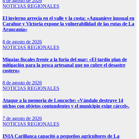
8 de agosto de 2026
NOTICIAS REGIONALES
El invierno arrecia en el valle y la costa: «Aguanieve inusual en
Carahue y Victoria expone la vulnerabilidad de las rutas de La
Araucanía»
8 de agosto de 2026
NOTICIAS REGIONALES
Migajas fiscales frente a la furia del mar: «El tardío plan de
mitigación para la pesca artesanal que no cubre el desastre
costero»
8 de agosto de 2026
NOTICIAS REGIONALES
Ataque a la memoria de Loncoche: «Vándalo destruye 14
nichos con objetos contundentes y el municipio exige cárcel».
7 de agosto de 2026
NOTICIAS REGIONALES
INIA Carillanca capacitó a pequeños agricultores de La