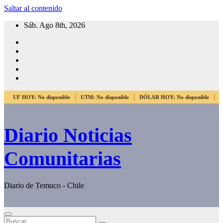
Saltar al contenido
Sáb. Ago 8th, 2026
UF HOY:
No disponible
UTM:
No disponible
DÓLAR HOY:
No disponible
E
Diario Noticias
Comunitarias
Diario de Temuco - Chile