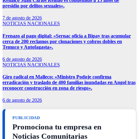
Renaico Juan Carlos Reinao es condenado a 15 años de
presidio por delitos sexuales».
7 de agosto de 2026
NOTICIAS NACIONALES
Frenazo al pago digital: «Sernac oficia a Bipay tras acumular
cerca de 200 reclamos por clonaciones y cobros dobles en
Temuco y Antofagasta».
6 de agosto de 2026
NOTICIAS NACIONALES
Giro radical en Malleco: «Ministro Poduje confirma
erradicación y traslado de 400 familias inundadas en Angol tras
reconocer construcción en zona de riesgo».
6 de agosto de 2026
PUBLICIDAD
Promociona tu empresa en
Noticias Comunitarias