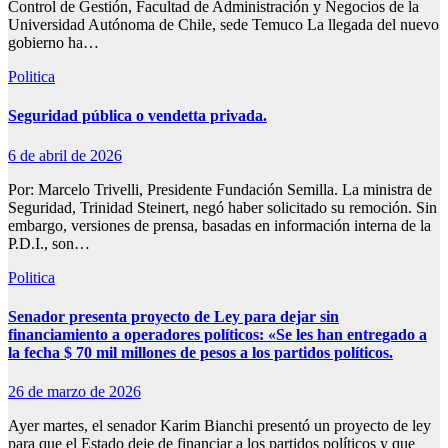
Control de Gestión, Facultad de Administración y Negocios de la
Universidad Autónoma de Chile, sede Temuco La llegada del nuevo
gobierno ha…
Politica
Seguridad pública o vendetta privada.
6 de abril de 2026
Por: Marcelo Trivelli, Presidente Fundación Semilla. La ministra de
Seguridad, Trinidad Steinert, negó haber solicitado su remoción. Sin
embargo, versiones de prensa, basadas en información interna de la
P.D.I., son…
Politica
Senador presenta proyecto de Ley para dejar sin
financiamiento a operadores políticos: «Se les han entregado a
la fecha $ 70 mil millones de pesos a los partidos políticos.
26 de marzo de 2026
Ayer martes, el senador Karim Bianchi presentó un proyecto de ley
para que el Estado deje de financiar a los partidos políticos y que