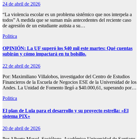
24 de abril de 2026
“La violencia escolar es un problema sistémico que nos interpela a
todos” A medida que se suman más antecedentes del reciente caso
de agresión de un estudiante autista a su…
Politica
OPINIÓN: La UF superó los $40 mil este martes: Qué cuentas
subirán y cómo impactará en tu bolsillo.
22 de abril de 2026
Por: Maximiliano Villalobos, investigador del Centro de Estudios
Financieros de la Escuela de Negocios ESE de la Universidad de los
Andes. La Unidad de Fomento llegó a $40.000,61, superando por…
Politica
El plan de Lula para el desarrollo y su proyecto estrella: «El
sistema PIX»
20 de abril de 2026
Por Alberto Mayol, Sociólogo. Académico Universidad de Santiago.