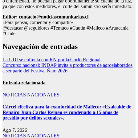
o enfermedad, no puedan pagar oportunamente su cuenta de la luz,
ya que con estos medidores, el corte del suministro sería inmediato.
Editor: contacto@noticiascomunitarias.cl
«Para pensar, comentar y compartir»
@destacar @seguidores #Temuco #Cautín #Malleco #Araucanía
#Chile
Navegación de entradas
La UDI se enfrenta con RN por la Corfo Regional
Concurso nacional: INDAP invita a productores de agroelaborados
a ser parte del Festival Ñam 2026
Entrada relacionada
NOTICIAS NACIONALES
Cárcel efectiva para la exautoridad de Malleco: «Exalcalde de
Renaico Juan Carlos Reinao es condenado a 15 años de
presidio por delitos sexuales».
Ago 7, 2026
NOTICIAS NACIONALES