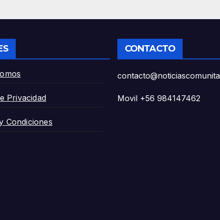
uco y
reconocer
fagasta».
construcción en
zona de riesgo».
ES
CONTACTO
Somos
contacto@noticiascomunitar
de Privacidad
Movil +56 984147462
y Condiciones