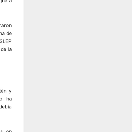
igna a
raron
ona de
 SLEP
 de la
tén y
o, ha
debía
s, en