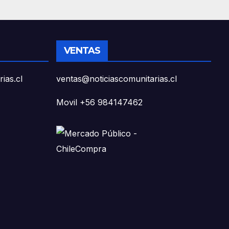
VENTAS
ias.cl
ventas@noticiascomunitarias.cl
Movil +56 984147462