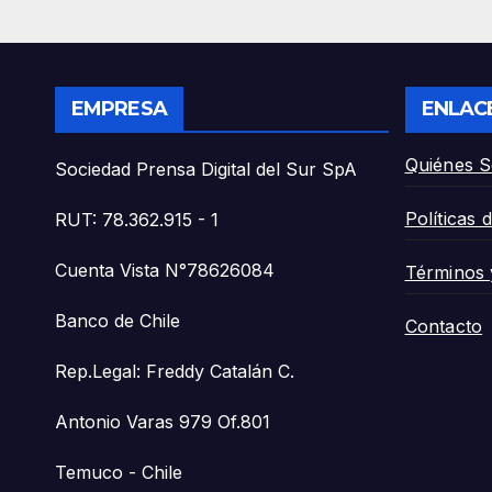
por delitos
Tem
sexuales».
Anto
EMPRESA
ENLAC
Quiénes 
Sociedad Prensa Digital del Sur SpA
Políticas 
RUT: 78.362.915 - 1
Cuenta Vista N°78626084
Términos 
Banco de Chile
Contacto
Rep.Legal: Freddy Catalán C.
Antonio Varas 979 Of.801
Temuco - Chile