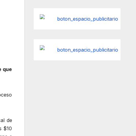
e que
roceso
al de
s $10