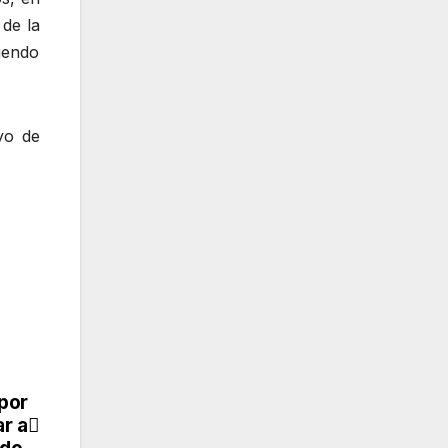
 de la
iendo
yo de
por
r a