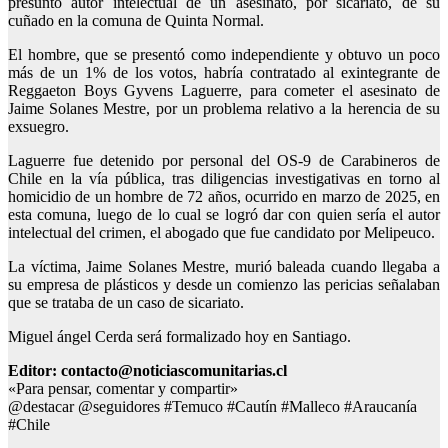
presunto autor intelectual de un asesinato, por sicariato, de su
cuñado en la comuna de Quinta Normal.
El hombre, que se presentó como independiente y obtuvo un poco
más de un 1% de los votos, habría contratado al exintegrante de
Reggaeton Boys Gyvens Laguerre, para cometer el asesinato de
Jaime Solanes Mestre, por un problema relativo a la herencia de su
exsuegro.
Laguerre fue detenido por personal del OS-9 de Carabineros de
Chile en la vía pública, tras diligencias investigativas en torno al
homicidio de un hombre de 72 años, ocurrido en marzo de 2025, en
esta comuna, luego de lo cual se logró dar con quien sería el autor
intelectual del crimen, el abogado que fue candidato por Melipeuco.
La víctima, Jaime Solanes Mestre, murió baleada cuando llegaba a
su empresa de plásticos y desde un comienzo las pericias señalaban
que se trataba de un caso de sicariato.
Miguel ángel Cerda será formalizado hoy en Santiago.
Editor: contacto@noticiascomunitarias.cl
«Para pensar, comentar y compartir»
@destacar @seguidores #Temuco #Cautín #Malleco #Araucanía
#Chile