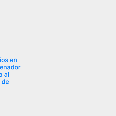
ños en
Senador
a al
 de