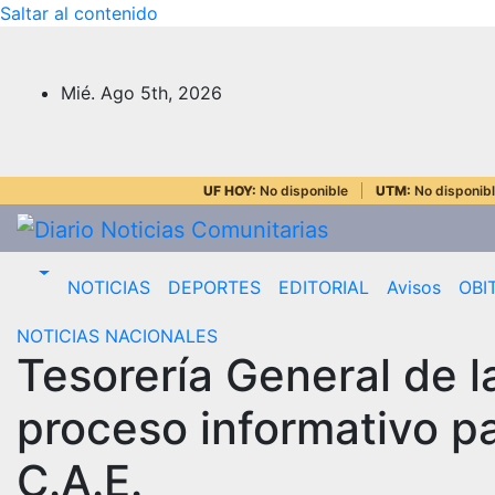
Saltar al contenido
Mié. Ago 5th, 2026
UF HOY:
No disponible
UTM:
No disponib
NOTICIAS
DEPORTES
EDITORIAL
Avisos
OBI
NOTICIAS NACIONALES
Tesorería General de l
proceso informativo pa
C.A.E.