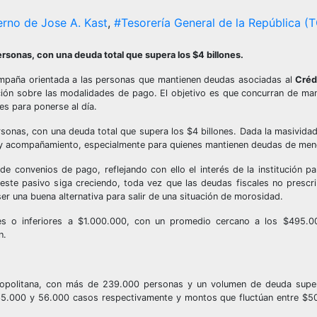
rno de Jose A. Kast
,
#Tesorería General de la República (
rsonas, con una deuda total que supera los $4 billones.
ampaña orientada a las personas que mantienen deudas asociadas al
Créd
ción sobre las modalidades de pago. El objetivo es que concurran de man
les para ponerse al día.
sonas, con una deuda total que supera los $4 billones. Dada la masivida
n y acompañamiento, especialmente para quienes mantienen deudas de me
 convenios de pago, reflejando con ello el interés de la institución pa
 este pasivo siga creciendo, toda vez que las deudas fiscales no presc
r una buena alternativa para salir de una situación de morosidad.
es o inferiores a $1.000.000, con un promedio cercano a los $495.0
n.
ropolitana, con más de 239.000 personas y un volumen de deuda supe
e 65.000 y 56.000 casos respectivamente y montos que fluctúan entre $5