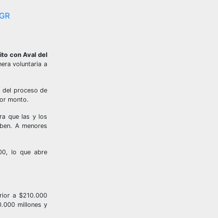
TGR
ito con Aval del
era voluntaria a
d del proceso de
nor monto.
ra que las y los
riben. A menores
00, lo que abre
rior a $210.000
0.000 millones y