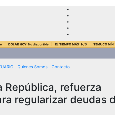
le
DÓLAR HOY:
No disponible
EL TIEMPO MÁX:
N/D
TEMUCO MÍN:
TUARIO
Quienes Somos
Contacto
a República, refuerza
ra regularizar deudas d