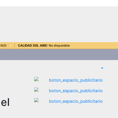
N/D
🌤️
CALIDAD DEL AIRE:
No disponible
el