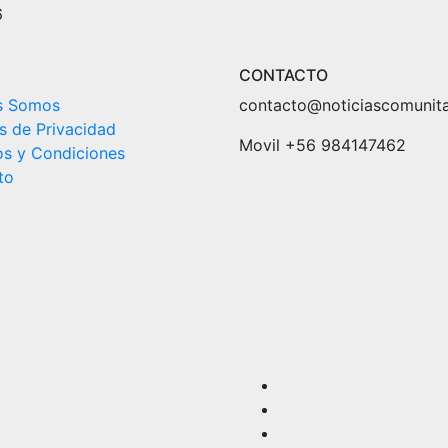
6
CONTACTO
s Somos
contacto@noticiascomunitar
as de Privacidad
Movil +56 984147462
os y Condiciones
to