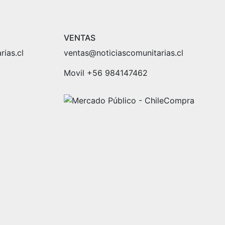
VENTAS
ias.cl
ventas@noticiascomunitarias.cl
Movil +56 984147462