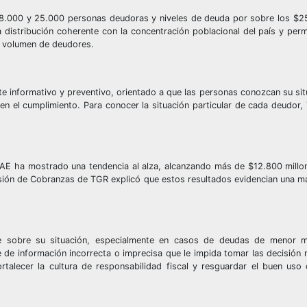
 28.000 y 25.000 personas deudoras y niveles de deuda por sobre los $2
istribución coherente con la concentración poblacional del país y permi
r volumen de deudores.
 informativo y preventivo, orientado a que las personas conozcan su sit
liten el cumplimiento. Para conocer la situación particular de cada deudor
CAE ha mostrado una tendencia al alza, alcanzando más de $12.800 millo
ivisión de Cobranzas de TGR explicó que estos resultados evidencian una m
te sobre su situación, especialmente en casos de deudas de menor 
se de información incorrecta o imprecisa que le impida tomar las decisión
ortalecer la cultura de responsabilidad fiscal y resguardar el buen uso