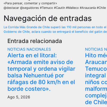
«Para pensar, comentar y compartir»
@destacar @seguidores #Temuco #Cautín #Malleco #Araucanía #Chile
Navegación de entradas
La Corrida Más Grande de Chile superó las 110 mil personas en todo el 
Gobierno de Chile, aclara cuando se entregará el beneficio del galón d
Entrada relacionada
NOTICIAS NACIONALES
NOTICIAS 
Alerta en el litoral:
Hito mé
«Armada emite aviso de
Araucan
temporal y ordena vigilar
Temuco 
balsa Nehuentué por
integral
ráfagas de 80 km/h en el
niños c
borde costero».
malform
complej
Ago 5, 2026
de Chile