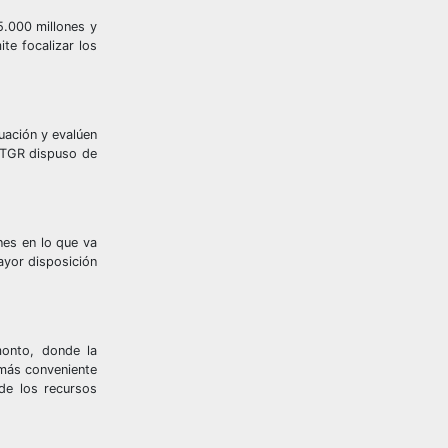
5.000 millones y
te focalizar los
uación y evalúen
, TGR dispuso de
nes en lo que va
ayor disposición
monto, donde la
 más conveniente
 de los recursos