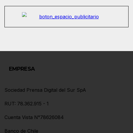
EMPRESA
Sociedad Prensa Digital del Sur SpA
RUT: 78.362.915 - 1
Cuenta Vista N°78626084
Banco de Chile