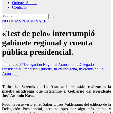
Quienes Somos
Contacto
NOTICIAS NACIONALES
«Test de pelo» interrumpió
gabinete regional y cuenta
pública presidencial.
Jun 2, 2026
#Delegación Regional Araucanía
,
#Delegado
Presidencial Francisco Ljubetic
,
#Ley Indígena
,
#Seremis de La
Araucanía
Todos los Seremis de La Araucanía se están realizando la
prueba antidrogas que determinó el Gobierno del Presidente
José Antonio Kast.
Pudo haberse visto en el Salón Ulises Valderrama del edificio de la
Delegación Presidencial, pero se optó por algo más íntimo y