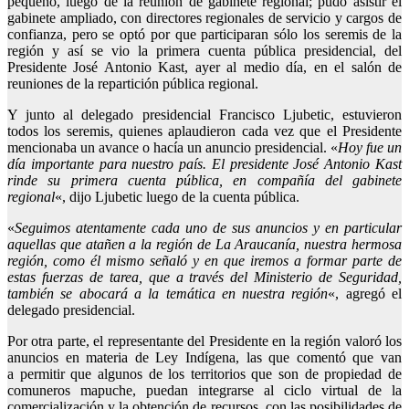
pequeño, luego de la reunión de gabinete regional; pudo asistir el
gabinete ampliado, con directores regionales de servicio y cargos de
confianza, pero se optó por que participaran sólo los seremis de la
región y así se vio la primera cuenta pública presidencial, del
Presidente José Antonio Kast, ayer al medio día, en el salón de
reuniones de la repartición pública regional.
Y junto al delegado presidencial Francisco Ljubetic, estuvieron
todos los seremis, quienes aplaudieron cada vez que el Presidente
mencionaba un avance o hacía un anuncio presidencial. «
Hoy fue un
día importante para nuestro país. El presidente José Antonio Kast
rinde su primera cuenta pública, en compañía del gabinete
regional
«, dijo Ljubetic luego de la cuenta pública.
«
Seguimos atentamente cada uno de sus anuncios y en particular
aquellas que atañen a la región de La Araucanía, nuestra hermosa
región, como él mismo señaló y en que iremos a formar parte de
estas fuerzas de tarea, que a través del Ministerio de Seguridad,
también se abocará a la temática en nuestra región
«, agregó el
delegado presidencial.
Por otra parte, el representante del Presidente en la región valoró los
anuncios en materia de Ley Indígena, las que comentó que van
a permitir que algunos de los territorios que son de propiedad de
comuneros mapuche, puedan integrarse al ciclo virtual de la
comercialización y la obtención de recursos, con las posibilidades de