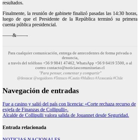
resultados.
Finalmente, la reunión de gabinete finalizó pasadas las 14:30 horas,
luego de que el Presidente de la República terminó su primera
cuenta pública presidencial.
——&——-
Para cualquier comunicación, entrega de antecedentes de forma privada o
denuncia,
a través del teléfono +56 9 9841 47462, WhatsApp +56 9 6419 5500, o al
correo contacto@noticiascomunitarias.cl
"Para pensar, comentar y compartir"
@destacar @seguidores #Temuco #Cautin #Malleco #Araucanía #Chile
Navegación de entradas
Fue a casino y salió del país con licencia: «Corte rechaza recurso de
exjefa de Finanzas de Collipulli».
Alcalde de Collipulli valora salida de Jouannet desde Seguridad.
Entrada relacionada
NOTICIAS NACIONALES