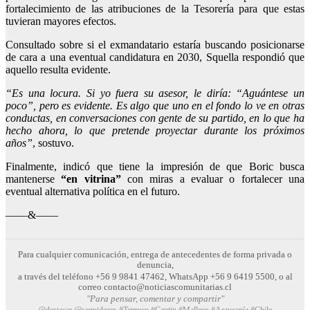
fortalecimiento de las atribuciones de la Tesorería para que estas
tuvieran mayores efectos.
Consultado sobre si el exmandatario estaría buscando posicionarse
de cara a una eventual candidatura en 2030, Squella respondió que
aquello resulta evidente.
“Es una locura. Si yo fuera su asesor, le diría: “Aguántese un
poco”, pero es evidente.
Es algo que uno en el fondo lo ve en otras
conductas, en conversaciones con gente de su partido, en lo que ha
hecho ahora, lo que pretende proyectar durante los próximos
años”
, sostuvo.
Finalmente, indicó que tiene la impresión de que Boric busca
mantenerse
“en vitrina”
con miras a evaluar o fortalecer una
eventual alternativa política en el futuro.
——&——
Para cualquier comunicación, entrega de antecedentes de forma privada o
denuncia,
a través del teléfono +56 9 9841 47462, WhatsApp +56 9 6419 5500, o al
correo contacto@noticiascomunitarias.cl
"Para pensar, comentar y compartir"
@destacar @seguidores #Temuco #Cautin #Malleco #Araucanía #Chile