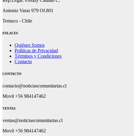
Rep.Legal: Freddy Catalán C.
Antonio Varas 979 Of.801
Temuco - Chile
ENLACES
Quiénes Somos
Políticas de Privacidad
Términos y Condiciones
Contacto
CONTACTO
contacto@noticiascomunitarias.cl
Movil +56 984147462
VENTAS
ventas@noticiascomunitarias.cl
Movil +56 984147462