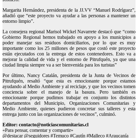
Margarita Hernández, presidenta de la JJ.VV “Manuel Rodríguez”,
añadió que “este proyecto va ayudar a las personas a mantener un
entorno limpio”.
La consejera regional Marisol Wickel Navarrete destacó que “como
Gobierno Regional hemos trabajado en apoyo a los municipios a
poder manejar sus residuos domiciliarios, por lo que es muy
importante como los 25 millones de pesos que costó este proyecto
están ejecutados con la entrega de estos contenedores. Esto va a
mejorar la calidad de vida y el entorno de Pitrufquén, ya que una
ciudad limpia siempre va a ser bienvenida para los turistas”
Por último, Nancy Catalán, presidenta de la Junta de Vecinos de
Pitrufquén, resaltó “que esta es emocionante porque estamos
ayudando al Medio Ambiente y al reciclaje, y que los vecinos tomen
conciencia sobre el manejo de la basura. Pero también es
emocionante porque pudimos trabajar en conjunto los distintos
departamentos del Municipio, Organizaciones Comunitarias y
Medio Ambiente, quienes pudieron concretar sus talleres y esta
entrega junto con las organizaciones de vecinos”, culminó.
Editor: contacto@noticiascomunitarias.cl
«Para pensar, comentar y compartir»
@destacar @seguidores #Temuco #Cautín #Malleco #Araucanía