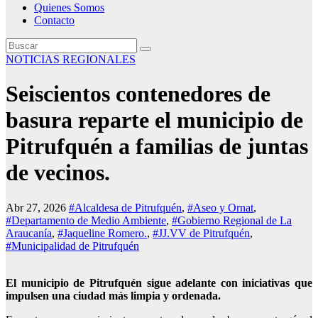
Quienes Somos
Contacto
NOTICIAS REGIONALES
Seiscientos contenedores de
basura reparte el municipio de
Pitrufquén a familias de juntas
de vecinos.
Abr 27, 2026
#Alcaldesa de Pitrufquén
,
#Aseo y Ornat
,
#Departamento de Medio Ambiente
,
#Gobierno Regional de La
Araucanía
,
#Jaqueline Romero.
,
#JJ.VV de Pitrufquén
,
#Municipalidad de Pitrufquén
El municipio de Pitrufquén sigue adelante con iniciativas que
impulsen una ciudad más limpia y ordenada.