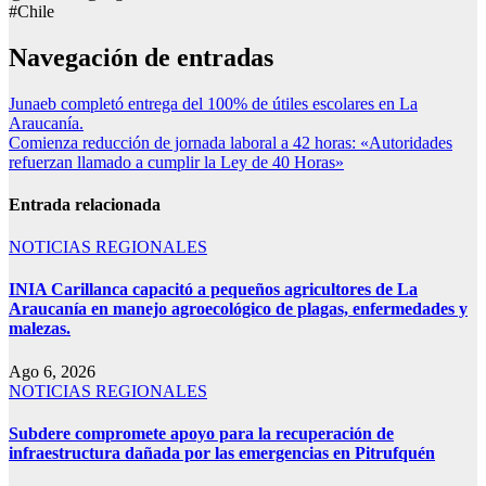
#Chile
Navegación de entradas
Junaeb completó entrega del 100% de útiles escolares en La
Araucanía.
Comienza reducción de jornada laboral a 42 horas: «Autoridades
refuerzan llamado a cumplir la Ley de 40 Horas»
Entrada relacionada
NOTICIAS REGIONALES
INIA Carillanca capacitó a pequeños agricultores de La
Araucanía en manejo agroecológico de plagas, enfermedades y
malezas.
Ago 6, 2026
NOTICIAS REGIONALES
Subdere compromete apoyo para la recuperación de
infraestructura dañada por las emergencias en Pitrufquén