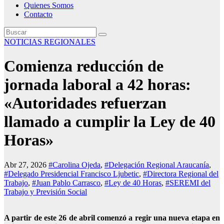
Quienes Somos
Contacto
NOTICIAS REGIONALES
Comienza reducción de
jornada laboral a 42 horas:
«Autoridades refuerzan
llamado a cumplir la Ley de 40
Horas»
Abr 27, 2026
#Carolina Ojeda
,
#Delegación Regional Araucanía
,
#Delegado Presidencial Francisco Ljubetic
,
#Directora Regional del
Trabajo
,
#Juan Pablo Carrasco
,
#Ley de 40 Horas
,
#SEREMI del
Trabajo y Previsión Social
A partir de este 26 de abril comenzó a regir una nueva etapa en