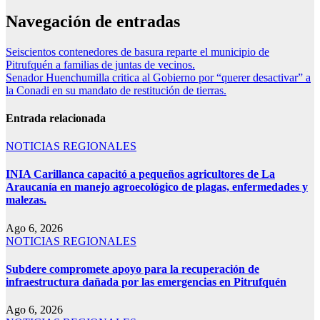
Navegación de entradas
Seiscientos contenedores de basura reparte el municipio de
Pitrufquén a familias de juntas de vecinos.
Senador Huenchumilla critica al Gobierno por “querer desactivar” a
la Conadi en su mandato de restitución de tierras.
Entrada relacionada
NOTICIAS REGIONALES
INIA Carillanca capacitó a pequeños agricultores de La
Araucanía en manejo agroecológico de plagas, enfermedades y
malezas.
Ago 6, 2026
NOTICIAS REGIONALES
Subdere compromete apoyo para la recuperación de
infraestructura dañada por las emergencias en Pitrufquén
Ago 6, 2026