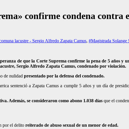
ema» confirme condena contra ex
 comuna lacustre - Sergio Alfredo Zapata Camus
,
#Magistrada Solange 
speranza de que la Corte Suprema confirme la pena de 5 años y un d
a lacustre, Sergio Alfredo Zapata Camus, condenado por violación.
so de nulidad
presentado por la defensa del condenado.
larrica sentenció a Zapata Camus a cumplir 5 años y un día de presidi
tiva. Además, se consideraron como abono 1.038 días
que el condena
 por el delito
reiterado de abuso sexual de un menor de edad.