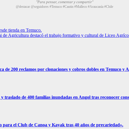
"Para pensar, comentar y compartir"
@destacar @seguidores #Temuco #Cautin #Malleco #Araucanía #Chile
desde tienda en Temuco.
mi de Agricultura destacó el trabajo formativo y cultural de Liceo Agríc
erca de 200 reclamos por clonaciones y cobros dobles en Temuco y A
y traslado de 400 familias inundadas en Angol tras reconocer cons
to para el Club de Canoa y Kayak tras 40 años de precariedad».