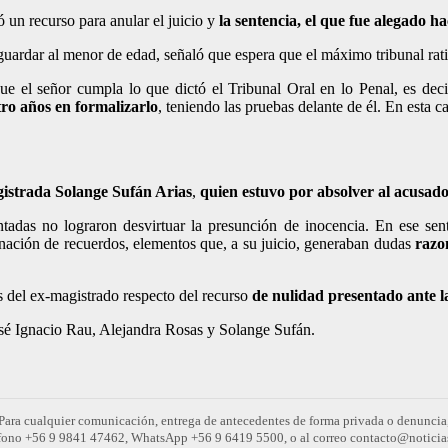
 un recurso para anular el juicio y
la sentencia, el que fue alegado h
sguardar al menor de edad, señaló que espera que el máximo tribunal rat
ue el señor cumpla lo que dictó el Tribunal Oral en lo Penal, es dec
ro años en formalizarlo
, teniendo las pruebas delante de él. En esta 
istrada Solange Sufán Arias
,
quien estuvo por absolver al acusado
tadas no lograron desvirtuar la presunción de inocencia. En ese senti
inación de recuerdos, elementos que, a su juicio, generaban dudas
razo
 del ex-magistrado respecto del recurso
de nulidad presentado ante l
José Ignacio Rau, Alejandra Rosas y Solange Sufán.
Para cualquier comunicación, entrega de antecedentes de forma privada o denuncia
léfono +56 9 9841 47462, WhatsApp +56 9 6419 5500, o al correo contacto@noticia