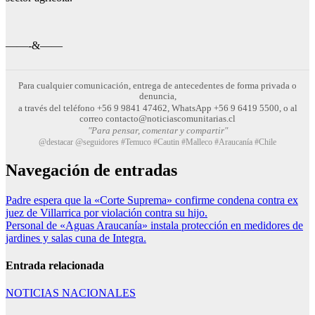
——-&——
Para cualquier comunicación, entrega de antecedentes de forma privada o
denuncia,
a través del teléfono +56 9 9841 47462, WhatsApp +56 9 6419 5500, o al
correo contacto@noticiascomunitarias.cl
"Para pensar, comentar y compartir"
@destacar @seguidores #Temuco #Cautin #Malleco #Araucanía #Chile
Navegación de entradas
Padre espera que la «Corte Suprema» confirme condena contra ex
juez de Villarrica por violación contra su hijo.
Personal de «Aguas Araucanía» instala protección en medidores de
jardines y salas cuna de Integra.
Entrada relacionada
NOTICIAS NACIONALES