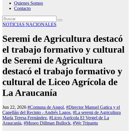
Quienes Somos
Contacto
NOTICIAS NACIONALES
Seremi de Agricultura destacó
el trabajo formativo y cultural
de Seremi de Agricultura
destacó el trabajo formativo y
cultural de Liceo Agrícola de
La Araucanía
Jun 22, 2026
#Comuna de Angol
,
#Director Manuel Gatica y el
Capellán del Recinto - Andrés Lagos
,
#La seremi de Agricultura
María Teresa Fernández
,
#Liceo Agrícola El Vergel de La
Araucanía
,
#Museo Dillman Bullock
,
#We Tripantu