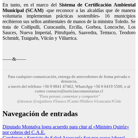
En tanto, en el marco del
Sistema de Certificación Ambiental
Municipal (SCAM)
-que reconoce a las alcaldías que de manera
voluntaria implementan prácticas sostenibles- 16 municipios
recibieron sus sellos ambientales de manos de la ministra Toledo. Se
trata de Collipulli, Curacautín, Ercilla, Gorbea, Loncoche, Los
Sauces, Nueva Imperial, Pitrufquén, Saavedra, Temuco, Teodoro
Schmidt, Traiguén, Vilcún y Villarrica.
——&——
Para cualquier comunicación, entrega de antecedentes de forma privada o
denuncia,
a través del teléfono +56 9 9841 47462, WhatsApp +56 9 6419 5500, o al
correo contacto@noticiascomunitarias.cl
"Para pensar, comentar y compartir"
@destacar @seguidores #Temuco #Cautin #Malleco #Araucanía #Chile
Navegación de entradas
Diputado Montalva logra acuerdo para citar al «Ministro Quiróz»
por cobros del C.A.E.
Condenan a Servicio de Salud Araucanía Sur por acoso laboral