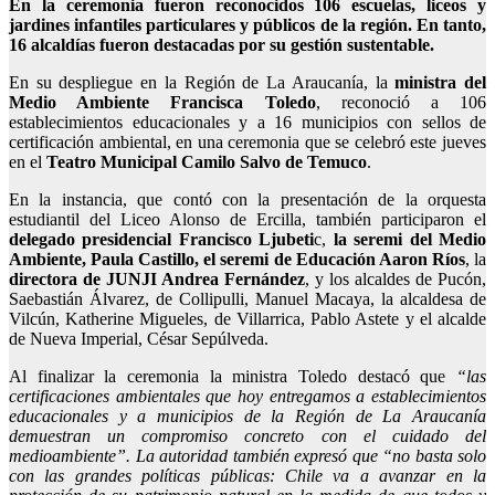
En la ceremonia fueron reconocidos 106 escuelas, liceos y
jardines infantiles particulares y públicos de la región. En tanto,
16 alcaldías fueron destacadas por su gestión sustentable.
En su despliegue en la Región de La Araucanía, la
ministra del
Medio Ambiente Francisca Toledo
, reconoció a 106
establecimientos educacionales y a 16 municipios con sellos de
certificación ambiental, en una ceremonia que se celebró este jueves
en el
Teatro Municipal Camilo Salvo de Temuco
.
En la instancia, que contó con la presentación de la orquesta
estudiantil del Liceo Alonso de Ercilla, también participaron el
delegado presidencial Francisco Ljubeti
c,
la seremi del Medio
Ambiente, Paula Castillo, el seremi de Educación Aaron Ríos
, la
directora de JUNJI Andrea Fernández
, y los alcaldes de Pucón,
Saebastián Álvarez, de Collipulli, Manuel Macaya, la alcaldesa de
Vilcún, Katherine Migueles, de Villarrica, Pablo Astete y el alcalde
de Nueva Imperial, César Sepúlveda.
Al finalizar la ceremonia la ministra Toledo destacó que
“las
certificaciones ambientales que hoy entregamos a establecimientos
educacionales y a municipios de la Región de La Araucanía
demuestran un compromiso concreto con el cuidado del
medioambiente”. La autoridad también expresó que “no basta solo
con las grandes políticas públicas: Chile va a avanzar en la