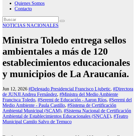
Quienes Somos
Contacto
NOTICIAS NACIONALES
Ministra Toledo entrega sellos
ambientales a más de 120
establecimientos educacionales
y municipios de La Araucanía.
Jun 12, 2026
#Delegado Presidencial Francisco Ljubetic
,
#Directora
de JUNJI Andrea Fernández
,
#Ministra del Medio Ambiente
Francisca Toledo
,
#Seremi de Educación - Aaron Ríos
,
#Seremi del
Medio Ambiente - Paula Castillo
,
#Sistema de Certificación
Ambiental Municipal (SCAM)
,
#Sistema Nacional de Certificación
Ambiental de Establecimientos Educacionales (SNCAE)
,
#Teatro
Municipal Camilo Salvo de Temuco