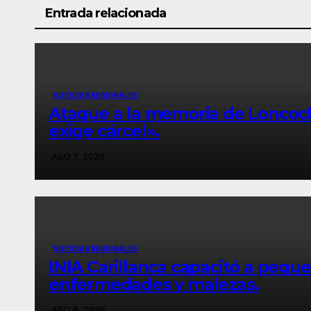
Entrada relacionada
NOTICIAS REGIONALES
Ataque a la memoria de Loncoch
exige cárcel».
AGO 7, 2026
NOTICIAS REGIONALES
INIA Carillanca capacitó a pequ
enfermedades y malezas.
AGO 6, 2026