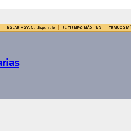
DÓLAR HOY:
No disponible
EL TIEMPO MÁX:
N/D
TEMUCO MÍ
rias