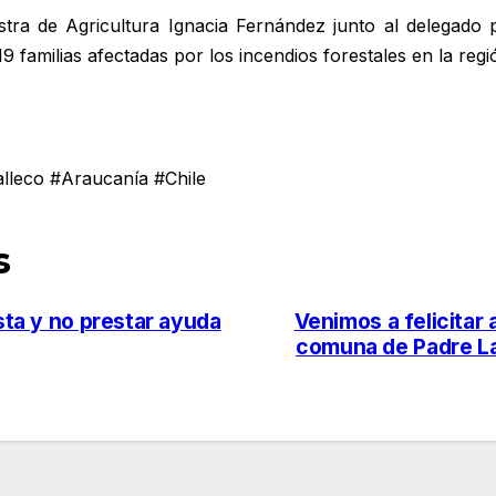
stra de Agricultura Ignacia Fernández junto al delegado 
9 familias afectadas por los incendios forestales en la regi
leco #Araucanía #Chile
s
sta y no prestar ayuda
Venimos a felicitar
comuna de Padre La