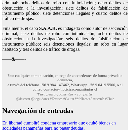
criminal; ocho delitos de robo con intimidación; ocho delitos de
obstrucción a la investigación; siete delitos de falsificación de
instrumento público; siete detenciones ilegales y cuatro delitos de
tráfico de drogas.
Finalmente, el cabo
S.A.A.R.
es indagado como autor de asociación
criminal; siete delitos de robo con intimidación; ocho delitos de
obstrucción a la investigación; seis delitos de falsificación de
instrumento público; seis detenciones ilegales; un robo en lugar
habitado y tres delitos de tráfico de drogas.
——&——-
Para cualquier comunicación, entrega de antecedentes de forma privada o
denuncia,
a través del teléfono +56 9 9841 47462, WhatsApp +56 9 6419 5500, o al
correo contacto@noticiascomunitarias.cl
"Para pensar, comentar y compartir"
@destacar @seguidores #Temuco #Cautin #Malleco #Araucanía #Chile
Navegación de entradas
En libertad cumplirá condena empresario que ocultó bienes en
sociedades panameñas para no pagar deudas.