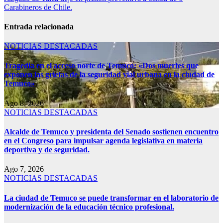
Carabineros de Chile.
Entrada relacionada
NOTICIAS DESTACADAS
Tragedia en el acceso norte de Temuco: «Dos muertes que
exponen las grietas de la seguridad vial urbana en la ciudad de
Temuco»
Ago 8, 2026
NOTICIAS DESTACADAS
Alcalde de Temuco y presidenta del Senado sostienen encuentro
en el Congreso para impulsar agenda legislativa en materia
deportiva y de seguridad.
Ago 7, 2026
NOTICIAS DESTACADAS
La ciudad de Temuco se puede transformar en el laboratorio de
modernización de la educación técnico profesional.