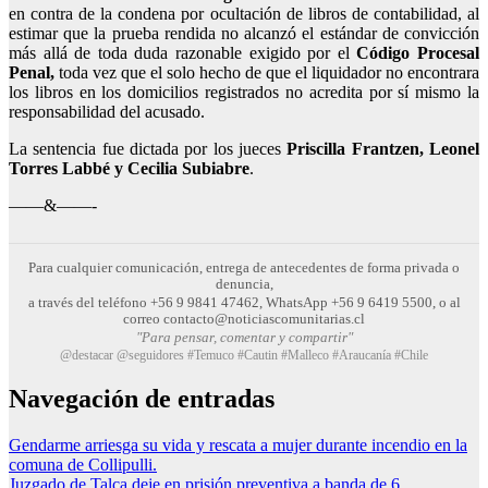
en contra de la condena por ocultación de libros de contabilidad, al
estimar que la prueba rendida no alcanzó el estándar de convicción
más allá de toda duda razonable exigido por el
Código Procesal
Penal,
toda vez que el solo hecho de que el liquidador no encontrara
los libros en los domicilios registrados no acredita por sí mismo la
responsabilidad del acusado.
La sentencia fue dictada por los jueces
Priscilla Frantzen, Leonel
Torres Labbé y Cecilia Subiabre
.
——&——-
Para cualquier comunicación, entrega de antecedentes de forma privada o
denuncia,
a través del teléfono +56 9 9841 47462, WhatsApp +56 9 6419 5500, o al
correo contacto@noticiascomunitarias.cl
"Para pensar, comentar y compartir"
@destacar @seguidores #Temuco #Cautin #Malleco #Araucanía #Chile
Navegación de entradas
Gendarme arriesga su vida y rescata a mujer durante incendio en la
comuna de Collipulli.
Juzgado de Talca deje en prisión preventiva a banda de 6