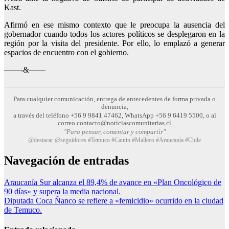
Kast.
Afirmó en ese mismo contexto que le preocupa la ausencia del
gobernador cuando todos los actores políticos se desplegaron en la
región por la visita del presidente. Por ello, lo emplazó a generar
espacios de encuentro con el gobierno.
——-&——
Para cualquier comunicación, entrega de antecedentes de forma privada o
denuncia,
a través del teléfono +56 9 9841 47462, WhatsApp +56 9 6419 5500, o al
correo contacto@noticiascomunitarias.cl
"Para pensar, comentar y compartir"
@destacar @seguidores #Temuco #Cautin #Malleco #Araucanía #Chile
Navegación de entradas
Araucanía Sur alcanza el 89,4% de avance en «Plan Oncológico de
90 días» y supera la media nacional.
Diputada Coca Ñanco se refiere a «femicidio» ocurrido en la ciudad
de Temuco.