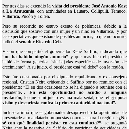
Por tres días se extendió
la visita del presidente José Antonio Kast
a La Araucanía
, con actividades en Lautaro, Collipulli, Temuco,
Villarrica, Pucón y Toltén.
Pero su recorrido no estuvo exento de polémicas, debido a la
discusión que sostuvo con una mujer y un niño en Villarrica, y por
las expectativas que existían de posibles anuncios, lo que no ocurrió,
indicó el
senador Ricardo Celis
.
Visión que compartió el gobernador René Saffirio, indicando que
“no ha habido ningún anuncio”
y que más bien el presidente
habló de forma genérica “sin bajadas específicas de inversión, de
crecimiento”. A su juicio,
el presidente está “al debe” con la región.
Esto fue cuestionado por el diputado republicano y ex consejero
regional, Cristian Neira criticando a Saffirio por no reunirse con el
presidente: “Él en dos ocasiones no se ha dignado a reunirse con el
presidente…
En esta oportunidad no acudió a ninguna
invitación,
lo que a mi juicio es una mala señal, que refleja
poca
visión y descortesía contra la primera autoridad nacional”.
Incluso afirmó que el gobernador desaprovechó la oportunidad de
presentarle al mandatario propuestas concretas para la región.
“¿No
sé con qué finalidad persiste en esta conducta?”,
se preguntó
Neira ante la negativa de Saffirio de participar de actividades de