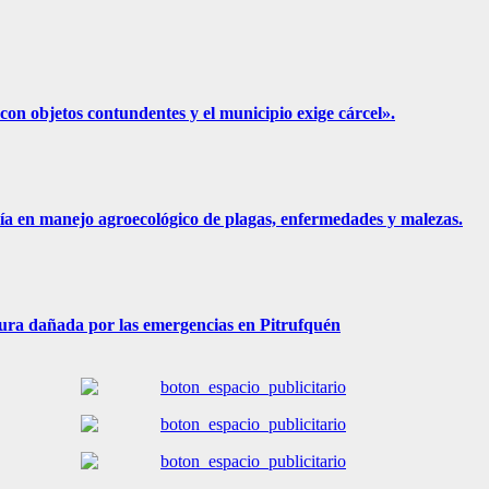
n objetos contundentes y el municipio exige cárcel».
ía en manejo agroecológico de plagas, enfermedades y malezas.
ura dañada por las emergencias en Pitrufquén