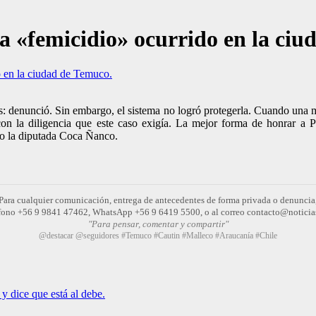
a «femicidio» ocurrido en la ciu
o en la ciudad de Temuco.
s: denunció. Sin embargo, el sistema no logró protegerla. Cuando una m
 con la diligencia que este caso exigía. La mejor forma de honrar a 
jo la diputada Coca Ñanco.
Para cualquier comunicación, entrega de antecedentes de forma privada o denuncia
léfono +56 9 9841 47462, WhatsApp +56 9 6419 5500, o al correo contacto@noticia
"Para pensar, comentar y compartir"
@destacar @seguidores #Temuco #Cautin #Malleco #Araucanía #Chile
y dice que está al debe.