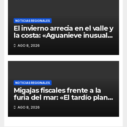
financiar la reconstrucción»
NOTICIAS REGIONALES
El invierno arrecia en el valle y
la costa: «Aguanieve inusual
en Carahue y Victoria expone
AGO 8, 2026
la vulnerabilidad de las rutas
de La Araucanía»
NOTICIAS REGIONALES
Migajas fiscales frente a la
furia del mar: «El tardío plan
de mitigación para la pesca
AGO 8, 2026
artesanal que no cubre el
desastre costero»