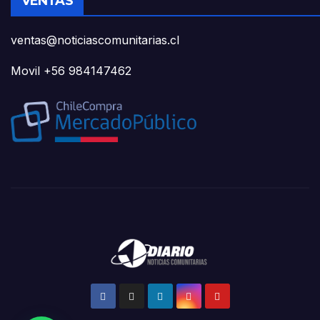
VENTAS
ventas@noticiascomunitarias.cl
Movil +56 984147462