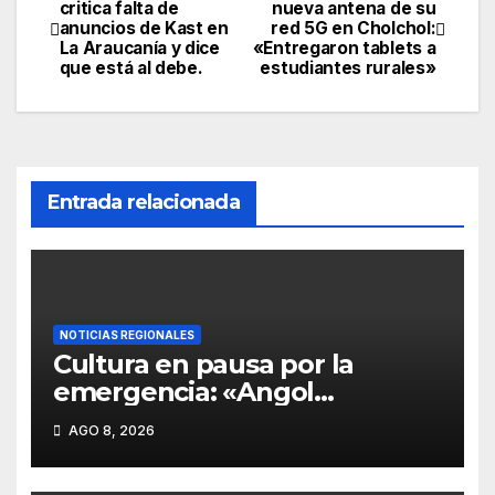
critica falta de
nueva antena de su
anuncios de Kast en
red 5G en Cholchol:
La Araucanía y dice
«Entregaron tablets a
que está al debe.
estudiantes rurales»
Entrada relacionada
NOTICIAS REGIONALES
Cultura en pausa por la
emergencia: «Angol
suspende el tradicional
AGO 8, 2026
festival «Brotes de Chile»
ante la incapacidad estatal de