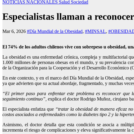
NOTICIAS NACIONALES
Salud
Sociedad
Especialistas llaman a reconoce
Mar 6, 2026
#Día Mundial de la Obesidad
,
#MINSAL
,
#OBESIDA
El 74% de los adultos chilenos vive con sobrepeso u obesidad, un
La obesidad es una enfermedad crónica, compleja y multifactorial qu
1.000 millones de personas obesas en el mundo, y su prevalencia con
de la Organización para la Cooperación y el Desarrollo Económico 
En este contexto, y en el marco del Día Mundial de la Obesidad, espec
ya que advierten que su actual abordaje, fragmentado, y muchas veces 
“El primer paso para enfrentar este problema es reconocer que la
seguimiento continuo”,
explica el doctor Rodrigo Muñoz, cirujano bar
El especialista enfatiza que
“tratar la obesidad de manera eficaz no 
costos asociados a enfermedades como la diabetes tipo 2 y la hipert
Asimismo, el doctor detalla que esta condición se asocia a múltiple
incrementa el riesgo de complicaciones y eleva significativamente la ca