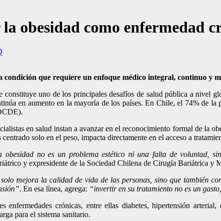
r la obesidad como enfermedad cr
D
a condición que requiere un enfoque médico integral, continuo y mu
e constituye uno de los principales desafíos de salud pública a nivel
tinúa en aumento en la mayoría de los países. En Chile, el 74% de la 
(OCDE).
ialistas en salud instan a avanzar en el reconocimiento formal de la o
centrado solo en el peso, impacta directamente en el acceso a tratamie
 obesidad no es un problema estético ni una falta de voluntad, si
iátrico y expresidente de la Sociedad Chilena de Cirugía Bariátrica y 
solo mejora la calidad de vida de las personas, sino que también cons
ensión”
. En esa línea, agrega:
“invertir en su tratamiento no es un gasto
s enfermedades crónicas, entre ellas diabetes, hipertensión arterial
rga para el sistema sanitario.