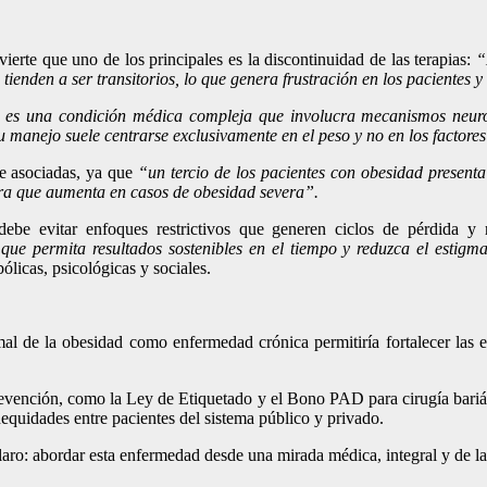
erte que uno de los principales es la discontinuidad de las terapias:
“L
 tienden a ser transitorios, lo que genera frustración en los pacientes y
 es una condición médica compleja que involucra mecanismos neurobi
anejo suele centrarse exclusivamente en el peso y no en los factores
te asociadas, ya que
“un tercio de los pacientes con obesidad present
fra que aumenta en casos de obesidad severa”.
 debe evitar enfoques restrictivos que generen ciclos de pérdida y
que permita resultados sostenibles en el tiempo y reduzca el estigm
licas, psicológicas y sociales.
al de la obesidad como enfermedad crónica permitiría fortalecer las es
evención, como la Ley de Etiquetado y el Bono PAD para cirugía bariátr
equidades entre pacientes del sistema público y privado.
laro: abordar
esta enfermedad desde una mirada médica, integral y de lar