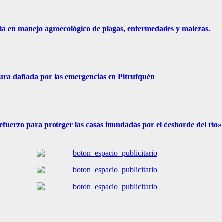
ía en manejo agroecológico de plagas, enfermedades y malezas.
ura dañada por las emergencias en Pitrufquén
fuerzo para proteger las casas inundadas por el desborde del río»