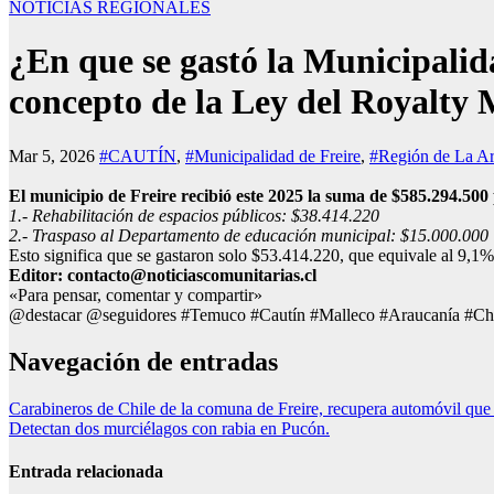
NOTICIAS REGIONALES
¿En que se gastó la Municipalida
concepto de la Ley del Royalty
Mar 5, 2026
#CAUTÍN
,
#Municipalidad de Freire
,
#Región de La Ar
El municipio de Freire recibió este 2025 la suma de $585.294.500 
1.- Rehabilitación de espacios públicos: $38.414.220
2.- Traspaso al Departamento de educación municipal: $15.000.000
Esto significa que se gastaron solo $53.414.220, que equivale al 9,1
Editor: contacto@noticiascomunitarias.cl
«Para pensar, comentar y compartir»
@destacar @seguidores #Temuco #Cautín #Malleco #Araucanía #Ch
Navegación de entradas
Carabineros de Chile de la comuna de Freire, recupera automóvil que 
Detectan dos murciélagos con rabia en Pucón.
Entrada relacionada