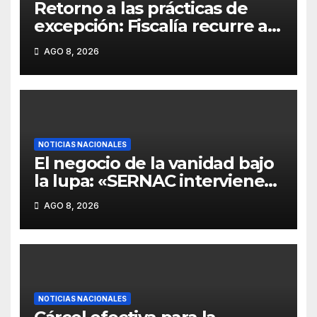
Retorno a las prácticas de
excepción: Fiscalía recurre a
la figura de «fiscales sin
AGO 8, 2026
rostro» en causa vinculada a
defensora de Derechos
Humanos.
NOTICIAS NACIONALES
El negocio de la vanidad bajo
la lupa: «SERNAC interviene
centros de estética ante
AGO 8, 2026
ofertas engañosas y riesgos a
la salud»
NOTICIAS NACIONALES