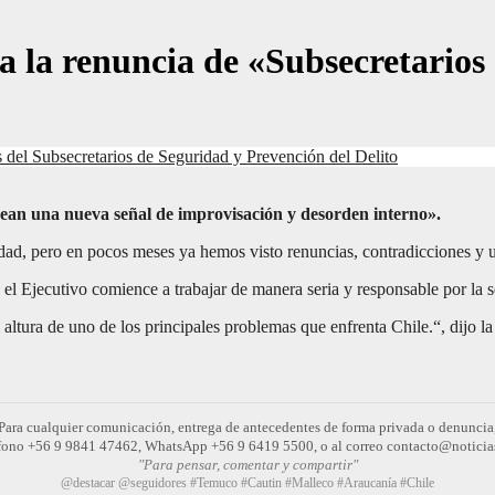
a la renuncia de «Subsecretarios
del Subsecretarios de Seguridad y Prevención del Delito
sean una nueva señal de improvisación y desorden interno».
idad, pero en pocos meses ya hemos visto renuncias, contradicciones y 
el Ejecutivo comience a trabajar de manera seria y responsable por la s
la altura de uno de los principales problemas que enfrenta Chile.“, dijo
Para cualquier comunicación, entrega de antecedentes de forma privada o denuncia
léfono +56 9 9841 47462, WhatsApp +56 9 6419 5500, o al correo contacto@noticia
"Para pensar, comentar y compartir"
@destacar @seguidores #Temuco #Cautin #Malleco #Araucanía #Chile