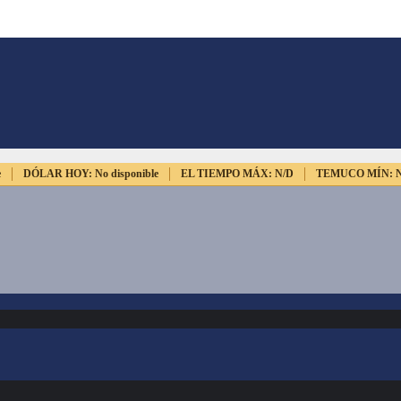
e
DÓLAR HOY:
No disponible
EL TIEMPO MÁX:
N/D
TEMUCO MÍN: