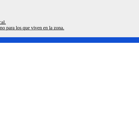
al.
no para los que viven en la zona.
igilar balsa Nehuentué por ráfagas de 80 km/h en el borde costero»
ro integral pionero para niños con malformaciones complejas de t
oficia al MOP por desborde de ríos que mantiene aisladas a 2.00