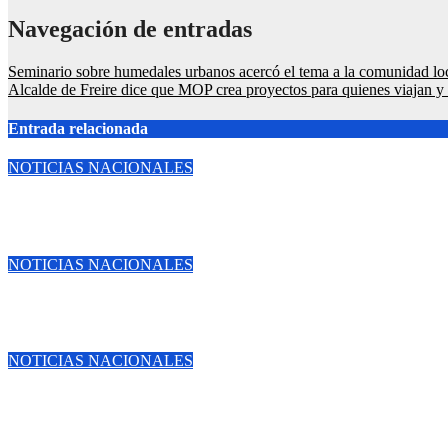
Navegación de entradas
Seminario sobre humedales urbanos acercó el tema a la comunidad loc
Alcalde de Freire dice que MOP crea proyectos para quienes viajan y 
Entrada relacionada
NOTICIAS NACIONALES
Alerta en el litoral: «Armada emite aviso de temporal y ordena v
Ago 5, 2026
NOTICIAS NACIONALES
Hito médico en La Araucanía: «Hospital de Temuco inaugura cent
Ago 5, 2026
NOTICIAS NACIONALES
Abandono de 10 años en Nueva Imperial: «Senador Huenchumilla 
Ago 5, 2026