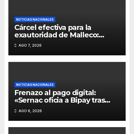
NOTICIAS NACIONALES
Cárcel efectiva para la
exautoridad de Malleco:
«Exalcalde de Renaico Juan
AGO 7, 2026
Carlos Reinao es condenado a
15 años de presidio por delitos
sexuales».
NOTICIAS NACIONALES
Frenazo al pago digital:
«Sernac oficia a Bipay tras
acumular cerca de 200
AGO 6, 2026
reclamos por clonaciones y
cobros dobles en Temuco y
Antofagasta».