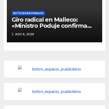
NOTICIAS NACIONALES
Giro radical en Malleco:
«Ministro Poduje confirma
erradicación y traslado de 400
AGO 6, 2026
familias inundadas en Angol
tras reconocer construcción
en zona de riesgo».