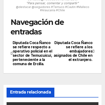
"Para pensar, comentar y compartir"
@destacar @seguidores #Temuco #Cautin #Malleco
#Araucanía #Chile
Navegación de
entradas
Diputada Coca Ñanco
Diputada Coca Ñanco
se refiere respecto a
se refiere a los
operativo policial en el
embajadores
sector de Temucuicui,
asignados de Chile en
perteneciente a la
el extranjero.
comuna de Ercilla.
Entrada relacionada