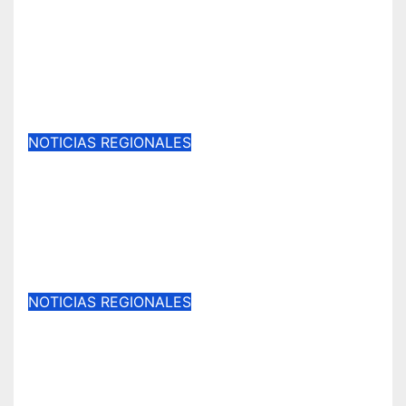
pequeños agricultores de La
Araucanía en manejo
agroecológico de plagas,
enfermedades y malezas.
Ago 6, 2026
NOTICIAS REGIONALES
Subdere compromete apoyo para
la recuperación de
infraestructura dañada por las
emergencias en Pitrufquén
Ago 6, 2026
NOTICIAS REGIONALES
Blindaje contra saqueos en
Angol: «Arriban 50 Carabineros
de refuerzo para proteger las
casas inundadas por el desborde