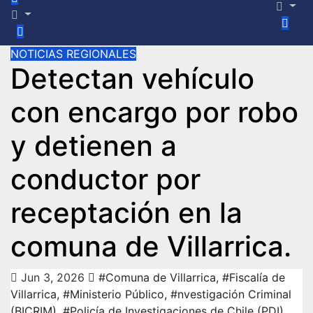
NOTICIAS REGIONALES
Detectan vehículo
con encargo por robo
y detienen a
conductor por
receptación en la
comuna de Villarrica.
Jun 3, 2026
#Comuna de Villarrica
,
#Fiscalía de
Villarrica
,
#Ministerio Público
,
#nvestigación Criminal
(BICRIM)
,
#Policía de Investigaciones de Chile (PDI)