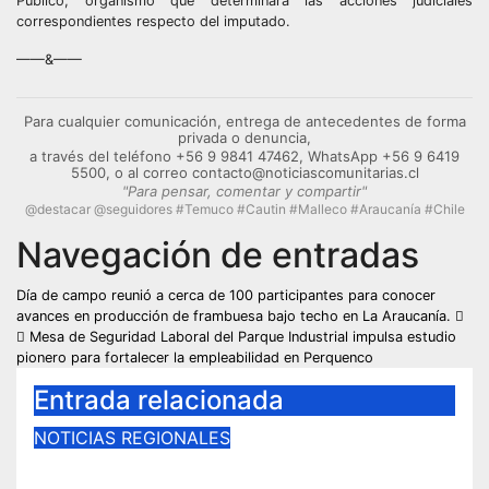
Público, organismo que determinará las acciones judiciales
correspondientes respecto del imputado.
——&——
Para cualquier comunicación, entrega de antecedentes de forma
privada o denuncia,
a través del teléfono +56 9 9841 47462, WhatsApp +56 9 6419
5500, o al correo contacto@noticiascomunitarias.cl
"Para pensar, comentar y compartir"
@destacar @seguidores #Temuco #Cautin #Malleco #Araucanía #Chile
Navegación de entradas
Día de campo reunió a cerca de 100 participantes para conocer
avances en producción de frambuesa bajo techo en La Araucanía.
Mesa de Seguridad Laboral del Parque Industrial impulsa estudio
pionero para fortalecer la empleabilidad en Perquenco
Entrada relacionada
NOTICIAS REGIONALES
INIA Carillanca capacitó a