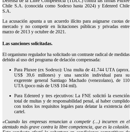
Defensa de la Libre Competencia (TDLC) contra las firmas Pluxee
Chile S.A. (conocida como Sodexo hasta 2024) y Edenred Chile
S.A.
La acusación apunta a un acuerdo ilícito para asignarse cuotas de
mercado y no competir en licitaciones públicas y privadas entre
marzo de 2013 y octubre de 2021.
Las sanciones solicitadas.
El organismo regulador ha solicitado un contraste radical de medidas
debido al uso del programa de delación compensada:
Para Pluxee (ex Sodexo): Una multa de 41.744 UTA (aprox.
US$ 39,6 millones) y una sanción individual para su
exgerente general Santiago Machado (venezolano), de 110
UTA (poco más de US$ 104 mil).
Para Edenred y tres ejecutivos: La FNE solicitó la exención
total de multas y de responsabilidad penal, al haber cumplido
con todos los requisitos legales para delatar la existencia del
cartel.
«Cuando las empresas renuncian a competir (…) incurren en el
atentado más grave contra la libre competencia, que es la colusión.