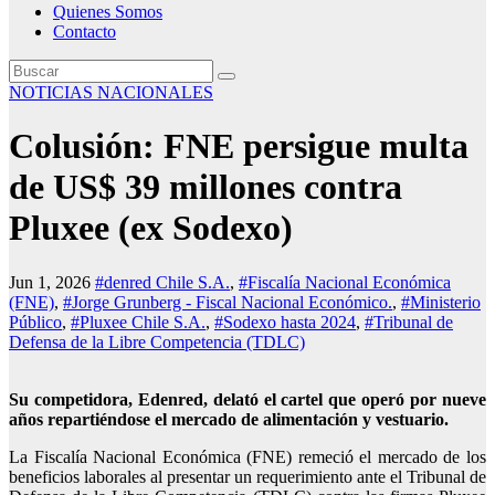
Quienes Somos
Contacto
NOTICIAS NACIONALES
Colusión: FNE persigue multa
de US$ 39 millones contra
Pluxee (ex Sodexo)
Jun 1, 2026
#denred Chile S.A.
,
#Fiscalía Nacional Económica
(FNE)
,
#Jorge Grunberg - Fiscal Nacional Económico.
,
#Ministerio
Público
,
#Pluxee Chile S.A.
,
#Sodexo hasta 2024
,
#Tribunal de
Defensa de la Libre Competencia (TDLC)
Su competidora, Edenred, delató el cartel que operó por nueve
años repartiéndose el mercado de alimentación y vestuario.
La Fiscalía Nacional Económica (FNE) remeció el mercado de los
beneficios laborales al presentar un requerimiento ante el Tribunal de