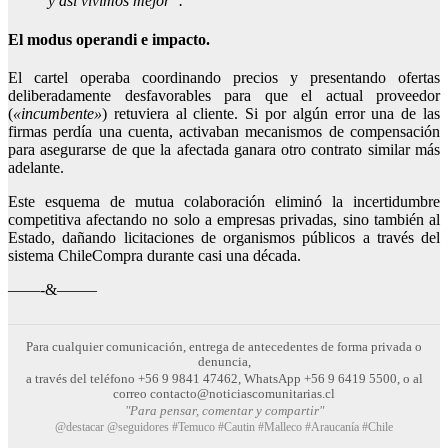
y así vivimos mejor”.
El modus operandi e impacto.
El cartel operaba coordinando precios y presentando ofertas
deliberadamente desfavorables para que el actual proveedor
(
«incumbente»
) retuviera al cliente. Si por algún error una de las
firmas perdía una cuenta, activaban mecanismos de compensación
para asegurarse de que la afectada ganara otro contrato similar más
adelante.
Este esquema de mutua colaboración eliminó la incertidumbre
competitiva afectando no solo a empresas privadas, sino también al
Estado, dañando licitaciones de organismos públicos a través del
sistema ChileCompra durante casi una década.
——-&——–
Para cualquier comunicación, entrega de antecedentes de forma privada o
denuncia,
a través del teléfono +56 9 9841 47462, WhatsApp +56 9 6419 5500, o al
correo contacto@noticiascomunitarias.cl
"Para pensar, comentar y compartir"
@destacar @seguidores #Temuco #Cautin #Malleco #Araucanía #Chile