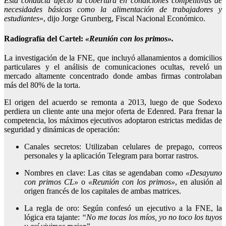
Esta conducta afectó la cobertura en condiciones competitivas de
necesidades básicas como la alimentación de trabajadores y
estudiantes
«, dijo Jorge Grunberg, Fiscal Nacional Económico.
Radiografía del Cartel:
«Reunión con los primos».
La investigación de la FNE, que incluyó allanamientos a domicilios
particulares y el análisis de comunicaciones ocultas, reveló un
mercado altamente concentrado donde ambas firmas controlaban
más del 80% de la torta.
El origen del acuerdo se remonta a 2013, luego de que Sodexo
perdiera un cliente ante una mejor oferta de Edenred. Para frenar la
competencia, los máximos ejecutivos adoptaron estrictas medidas de
seguridad y dinámicas de operación:
Canales secretos: Utilizaban celulares de prepago, correos
personales y la aplicación Telegram para borrar rastros.
Nombres en clave: Las citas se agendaban como
«Desayuno
con primos CL»
o
«Reunión con los primos»
, en alusión al
origen francés de los capitales de ambas matrices.
La regla de oro: Según confesó un ejecutivo a la FNE, la
lógica era tajante:
“No me tocas los míos, yo no toco los tuyos