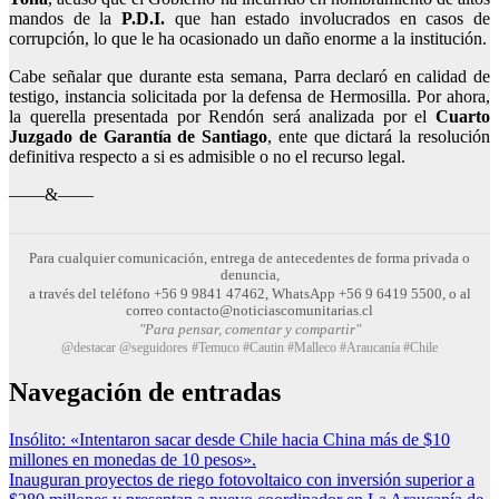
mandos de la
P.D.I.
que han estado involucrados en casos de
corrupción, lo que le ha ocasionado un daño enorme a la institución.
Cabe señalar que durante esta semana, Parra declaró en calidad de
testigo, instancia solicitada por la defensa de Hermosilla. Por ahora,
la querella presentada por Rendón será analizada por el
Cuarto
Juzgado de Garantía de Santiago
, ente que dictará la resolución
definitiva respecto a si es admisible o no el recurso legal.
——&——
Para cualquier comunicación, entrega de antecedentes de forma privada o
denuncia,
a través del teléfono +56 9 9841 47462, WhatsApp +56 9 6419 5500, o al
correo contacto@noticiascomunitarias.cl
"Para pensar, comentar y compartir"
@destacar @seguidores #Temuco #Cautin #Malleco #Araucanía #Chile
Navegación de entradas
Insólito: «Intentaron sacar desde Chile hacia China más de $10
millones en monedas de 10 pesos».
Inauguran proyectos de riego fotovoltaico con inversión superior a