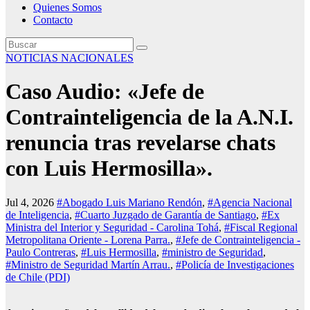
Quienes Somos
Contacto
NOTICIAS NACIONALES
Caso Audio: «Jefe de
Contrainteligencia de la A.N.I.
renuncia tras revelarse chats
con Luis Hermosilla».
Jul 4, 2026
#Abogado Luis Mariano Rendón
,
#Agencia Nacional
de Inteligencia
,
#Cuarto Juzgado de Garantía de Santiago
,
#Ex
Ministra del Interior y Seguridad - Carolina Tohá
,
#Fiscal Regional
Metropolitana Oriente - Lorena Parra.
,
#Jefe de Contrainteligencia -
Paulo Contreras
,
#Luis Hermosilla
,
#ministro de Seguridad
,
#Ministro de Seguridad Martín Arrau.
,
#Policía de Investigaciones
de Chile (PDI)