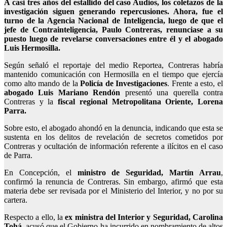
A casi tres años del estallido del caso Audios, los coletazos de la
investigación siguen generando repercusiones. Ahora, fue el
turno de la Agencia Nacional de Inteligencia, luego de que el
jefe de Contrainteligencia, Paulo Contreras, renunciase a su
puesto luego de revelarse conversaciones entre él y el abogado
Luis Hermosilla.
Según señaló el reportaje del medio Reportea, Contreras habría
mantenido comunicación con Hermosilla en el tiempo que ejercía
como alto mando de la
Policía de Investigaciones
. Frente a esto, el
abogado Luis Mariano Rendón
presentó una querella contra
Contreras y la
fiscal regional Metropolitana Oriente, Lorena
Parra.
Sobre esto, el abogado ahondó en la denuncia, indicando que esta se
sustenta en los
delitos de revelación de secretos cometidos por
Contreras y ocultación de información referente a ilícitos en el caso
de Parra
.
En Concepción, el
ministro de Seguridad, Martín Arrau
,
confirmó la renuncia de Contreras. Sin embargo, afirmó que esta
materia debe ser revisada por el Ministerio del Interior, y no por su
cartera.
Respecto a ello, la
ex ministra del Interior y Seguridad, Carolina
Tohá
, acusó que el Gobierno ha incurrido en nombramiento de altos