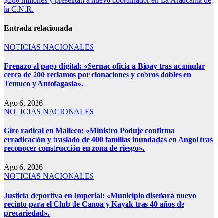
$280 millones y presentan a nuevo coordinador en La Araucanía de
la C.N.R.
Entrada relacionada
NOTICIAS NACIONALES
Frenazo al pago digital: «Sernac oficia a Bipay tras acumular
cerca de 200 reclamos por clonaciones y cobros dobles en
Temuco y Antofagasta».
Ago 6, 2026
NOTICIAS NACIONALES
Giro radical en Malleco: «Ministro Poduje confirma
erradicación y traslado de 400 familias inundadas en Angol tras
reconocer construcción en zona de riesgo».
Ago 6, 2026
NOTICIAS NACIONALES
Justicia deportiva en Imperial: «Municipio diseñará nuevo
recinto para el Club de Canoa y Kayak tras 40 años de
precariedad».