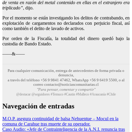
de venta en razón del metal contenido en ellas en el extranjero era
triplicado”
, dijo.
Por el momento se están investigando los delitos de contrabando, en
explotación de cargamentos no declarados con perjuicio fiscal, así
como también el delito de lavado de activos.
Por orden de la Fiscalía, la totalidad del dinero quedó bajo la
custodia de Bando Estado.
——&——
Para cualquier comunicación, entrega de antecedentes de forma privada o
denuncia,
a través del teléfono +56 9 9841 47462, WhatsApp +56 9 6419 5500, o al
correo contacto@noticiascomunitarias.cl
"Para pensar, comentar y compartir"
@destacar @seguidores #Temuco #Cautin #Malleco #Araucanía #Chile
Navegación de entradas
M.O.P. asegura continuidad de balsa Nehuentue – Mocul en la
comuna de Carahue tras muerte de su operador.
Caso Audio: «Jefe de Contrainteligencia de la A.N.I. renuncia tras