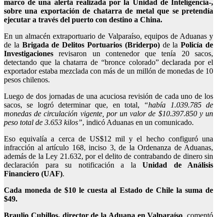
marco de una alerta realizada por la Unidad de Inteligencia-,
sobre una exportación de chatarra de metal que se pretendía
ejecutar a través del puerto con destino a China.
En un almacén extraportuario de Valparaíso, equipos de Aduanas y
de la
Brigada de Delitos Portuarios (Briderpo)
de la
Policía de
Investigaciones
revisaron un contenedor que tenía 20 sacos,
detectando que la chatarra de “bronce colorado” declarada por el
exportador estaba mezclada con más de un millón de monedas de 10
pesos chilenos.
Luego de dos jornadas de una acuciosa revisión de cada uno de los
sacos, se logró determinar que, en total,
“había 1.039.785 de
monedas de circulación vigente, por un valor de $10.397.850 y un
peso total de 3.653 kilos”
, indicó Aduanas en un comunicado.
Eso equivalía a cerca de US$12 mil y el hecho configuró una
infracción al artículo 168, inciso 3, de la Ordenanza de Aduanas,
además de la Ley 21.632, por el delito de contrabando de dinero sin
declaración para su notificación a la
Unidad de Análisis
Financiero (UAF)
.
Cada moneda de $10 le cuesta al Estado de Chile la suma de
$49.
Braulio Cubillos, director de la Aduana en Valparaíso
, comentó