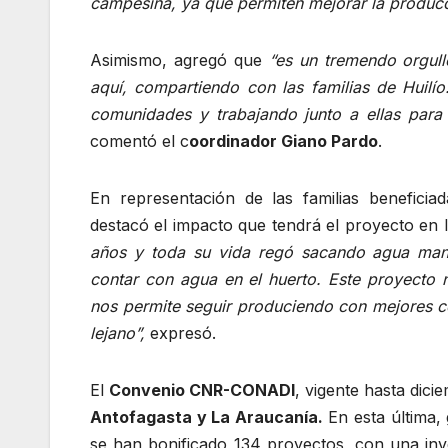
campesina, ya que permiten mejorar la producció
Asimismo, agregó que
“es un tremendo orgull
aquí, compartiendo con las familias de Huilí
comunidades y trabajando junto a ellas para
comentó el c
oordinador Giano Pardo
.
En representación de las familias beneficia
destacó el impacto que tendrá el proyecto en la
años y toda su vida regó sacando agua man
contar con agua en el huerto. Este proyecto n
nos permite seguir produciendo con mejores c
lejano”,
expresó.
El
Convenio CNR-CONADI
, vigente hasta dici
Antofagasta y La Araucanía.
En esta última, 
se han bonificado 134 proyectos, con una inv