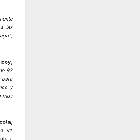
mente
a las
iego”
,
licoy
,
ne 93
 para
sico y
a muy
cota,
ha, ya
nte a