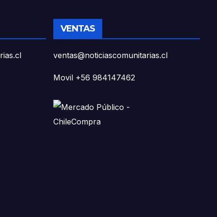
VENTAS
ias.cl
ventas@noticiascomunitarias.cl
Movil +56 984147462