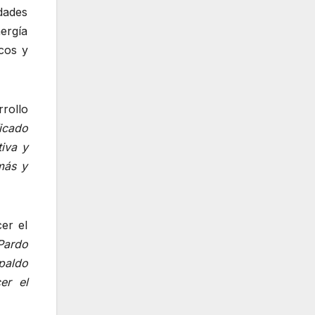
dades
ergía
icos y
rrollo
icado
tiva y
más y
er el
Pardo
paldo
er el