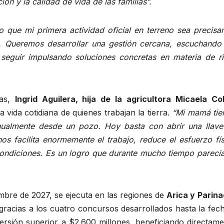
n y la calidad de vida de las familias”.
o que mi primera actividad oficial en terreno sea precisa
o. Queremos desarrollar una gestión cercana, escuchando 
 seguir impulsando soluciones concretas en materia de r
das,
Ingrid Aguilera, hija de la agricultora Micaela Co
 vida cotidiana de quienes trabajan la tierra.
“Mi mamá tie
ualmente desde un pozo. Hoy basta con abrir una llave
os facilita enormemente el trabajo, reduce el esfuerzo fí
ondiciones. Es un logro que durante mucho tiempo parecí
embre de 2027, se ejecuta en las regiones de
Arica y Parina
gracias a los cuatro concursos desarrollados hasta la fec
ersión superior a $2.600 millones, beneficiando directame