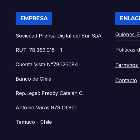
Antofagasta».
cons
zona
EMPRESA
ENLAC
Quiénes 
Sociedad Prensa Digital del Sur SpA
Políticas 
RUT: 78.362.915 - 1
Cuenta Vista N°78626084
Términos 
Banco de Chile
Contacto
Rep.Legal: Freddy Catalán C.
Antonio Varas 979 Of.801
Temuco - Chile