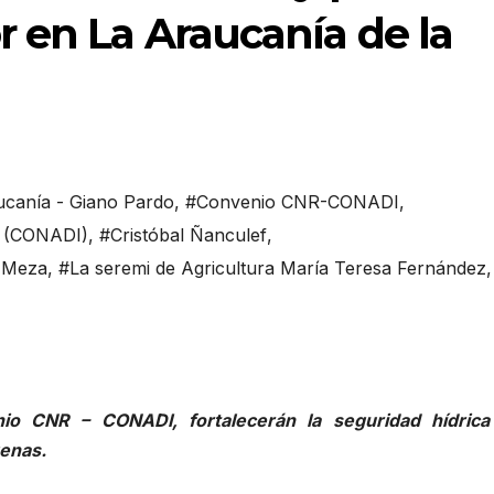
 en La Araucanía de la
ucanía - Giano Pardo
,
#Convenio CNR-CONADI
,
a (CONADI)
,
#Cristóbal Ñanculef
,
g Meza
,
#La seremi de Agricultura María Teresa Fernández
,
io CNR – CONADI, fortalecerán la seguridad hídrica
genas.