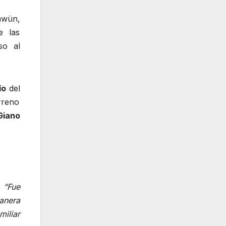
awün,
e las
so al
ío
del
rreno
Giano
.
“Fue
manera
iliar