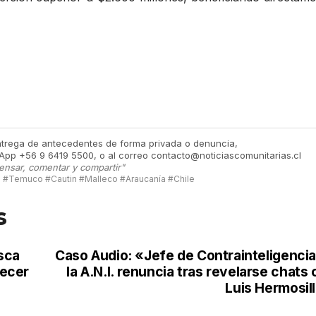
ntrega de antecedentes de forma privada o denuncia,
App +56 9 6419 5500, o al correo contacto@noticiascomunitarias.cl
ensar, comentar y compartir"
#Temuco #Cautin #Malleco #Araucanía #Chile
s
sca
Caso Audio: «Jefe de Contrainteligencia
lecer
la A.N.I. renuncia tras revelarse chats
Luis Hermosil