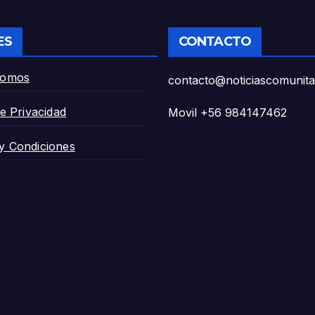
trucción en
 de riesgo».
ES
CONTACTO
Somos
contacto@noticiascomunitar
de Privacidad
Movil +56 984147462
y Condiciones