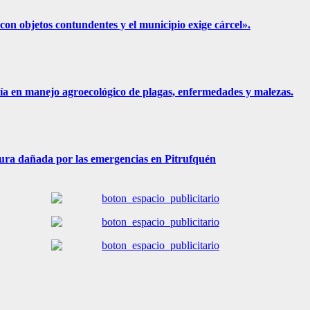
n objetos contundentes y el municipio exige cárcel».
ía en manejo agroecológico de plagas, enfermedades y malezas.
ura dañada por las emergencias en Pitrufquén