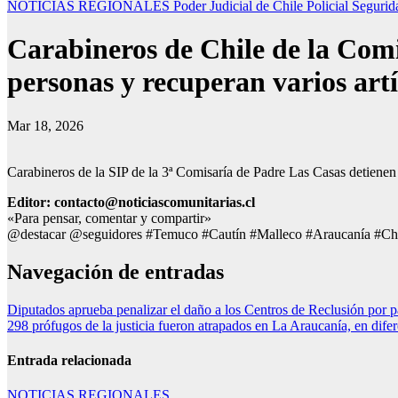
NOTICIAS REGIONALES
Poder Judicial de Chile
Policial
Segurid
Carabineros de Chile de la Comi
personas y recuperan varios art
Mar 18, 2026
Carabineros de la SIP de la 3ª Comisaría de Padre Las Casas detienen 
Editor: contacto@noticiascomunitarias.cl
«Para pensar, comentar y compartir»
@destacar @seguidores #Temuco #Cautín #Malleco #Araucanía #Ch
Navegación de entradas
Diputados aprueba penalizar el daño a los Centros de Reclusión por p
298 prófugos de la justicia fueron atrapados en La Araucanía, en difer
Entrada relacionada
NOTICIAS REGIONALES