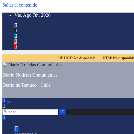
Saltar al contenido
Vie. Ago 7th, 2026
UF HOY:
No disponible
UTM:
No disponibl
Diario Noticias Comunitarias
Diario de Temuco - Chile