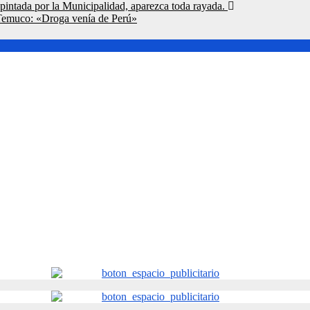
pintada por la Municipalidad, aparezca toda rayada.
 Temuco: «Droga venía de Perú»
ón del nuevo Departamento de Parques.
ón del nuevo Departamento de Parques.
r literario infantil gratuito en Temuco y regala libros en cuatro c