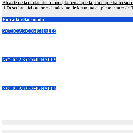
Alcalde de la ciudad de Temuco, lamenta que la pared que había sido 
Descubren laboratorio clandestino de ketamina en pleno centro de
Entrada relacionada
NOTICIAS COMUNALES
Temuco fortalece la gestión de sus áreas verdes con la aprobaci
Ago 6, 2026
NOTICIAS COMUNALES
Temuco fortalece la gestión de sus áreas verdes con la aprobaci
Ago 6, 2026
NOTICIAS COMUNALES
Letras contra el invierno: «Araucanía en 100 Palabras lanza talle
Ago 6, 2026