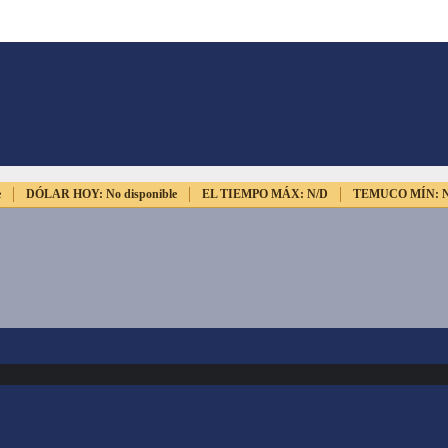
e
DÓLAR HOY:
No disponible
EL TIEMPO MÁX:
N/D
TEMUCO MÍN: