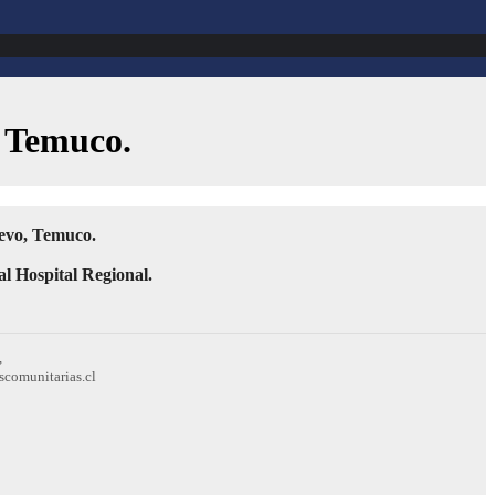
e Temuco.
uevo, Temuco.
l Hospital Regional.
,
scomunitarias.cl