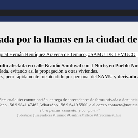
tada por la llamas en la ciudad d
pital Hernán Henríquez Aravena de Temuco
,
#SAMU DE TEMUCO
sultó afectada en calle Braulio Sandoval con 1 Norte, en Pueblo N
ada, evitando así la propagación a otras viviendas.
ies, pero rápidamente fue atendido por personal del
SAMU y derivado a
Para cualquier comunicación, entrega de antecedentes de forma privada o denuncia
léfono +56 9 9841 47462, WhatsApp +56 9 6419 5500, o al correo contacto@noticia
"Para pensar, comentar y compartir"
@destacar @seguidores #Temuco #Cautin #Malleco #Araucanía #Chile