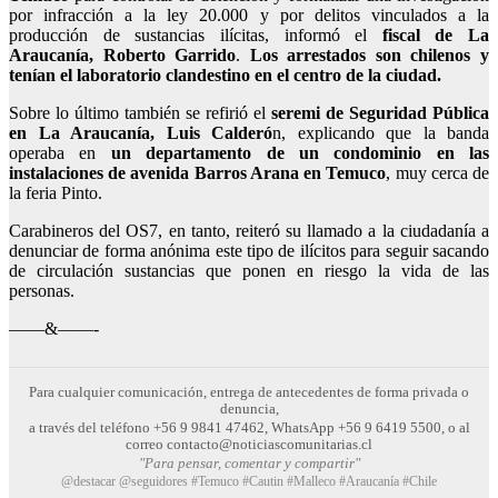
por infracción a la ley 20.000 y por delitos vinculados a la
producción de sustancias ilícitas, informó el
fiscal de La
Araucanía, Roberto Garrido
.
Los arrestados son chilenos y
tenían el laboratorio clandestino en el centro de la ciudad.
Sobre lo último también se refirió el
seremi de Seguridad Pública
en La Araucanía, Luis Calderó
n, explicando que la banda
operaba en
un departamento de un condominio en las
instalaciones de avenida Barros Arana en Temuco
, muy cerca de
la feria Pinto.
Carabineros del OS7, en tanto, reiteró su llamado a la ciudadanía a
denunciar de forma anónima este tipo de ilícitos para seguir sacando
de circulación sustancias que ponen en riesgo la vida de las
personas.
——&——-
Para cualquier comunicación, entrega de antecedentes de forma privada o
denuncia,
a través del teléfono +56 9 9841 47462, WhatsApp +56 9 6419 5500, o al
correo contacto@noticiascomunitarias.cl
"Para pensar, comentar y compartir"
@destacar @seguidores #Temuco #Cautin #Malleco #Araucanía #Chile