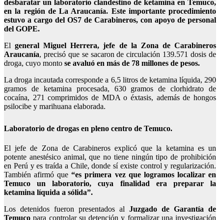
desbaratar un laboratorio clandestino de ketamina en Temuco,
en la región de La Araucanía. Este importante procedimiento
estuvo a cargo del OS7 de Carabineros, con apoyo de personal
del GOPE.
El
general Miguel Herrera, jefe de la Zona de Carabineros
Araucanía
, precisó que se sacaron de circulación 139.571 dosis de
droga, cuyo monto
se avaluó en más de 78 millones de pesos.
La droga incautada corresponde a 6,5 litros de ketamina líquida, 290
gramos de ketamina procesada, 630 gramos de clorhidrato de
cocaína, 271 comprimidos de MDA o éxtasis, además de hongos
psilocibe y marihuana elaborada.
Laboratorio de drogas en pleno centro de Temuco.
El jefe de Zona de Carabineros explicó que la ketamina es un
potente anestésico animal, que no tiene ningún tipo de prohibición
en Perú y es traída a Chile, donde sí existe control y regularización.
También afirmó que
“es primera vez que logramos localizar en
Temuco un laboratorio, cuya finalidad era preparar la
ketamina líquida a sólida”.
Los detenidos fueron presentados al
Juzgado de Garantía de
Temuco
para controlar su detención y formalizar una investigación