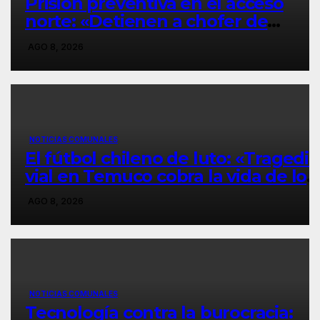
Prisión preventiva en el acceso
norte: «Detienen a chofer de
Deportes Temuco tras choque
AGO 8, 2026
fatal que diezmó a la familia
Águila».
NOTICIAS COMUNALES
El fútbol chileno de luto: «Tragedia
vial en Temuco cobra la vida de los
padres del futbolista Yerko Águila 
AGO 8, 2026
deja a su hermano en riesgo vital».
NOTICIAS COMUNALES
Tecnología contra la burocracia: