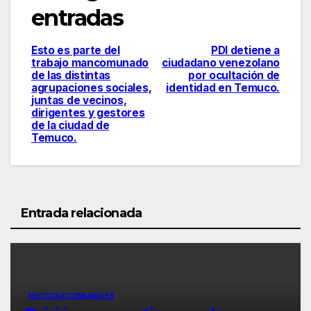
entradas
Esto es parte del
PDI detiene a
trabajo mancomunado
ciudadano venezolano
de las distintas
por ocultación de
agrupaciones sociales,
identidad en Temuco.
juntas de vecinos,
dirigentes y gestores
de la ciudad de
Temuco.
Entrada relacionada
NOTICIAS COMUNALES