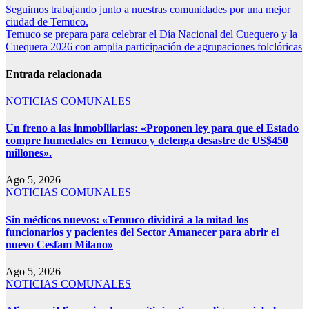
Seguimos trabajando junto a nuestras comunidades por una mejor
ciudad de Temuco.
Temuco se prepara para celebrar el Día Nacional del Cuequero y la
Cuequera 2026 con amplia participación de agrupaciones folclóricas
Entrada relacionada
NOTICIAS COMUNALES
Un freno a las inmobiliarias: «Proponen ley para que el Estado
compre humedales en Temuco y detenga desastre de US$450
millones».
Ago 5, 2026
NOTICIAS COMUNALES
Sin médicos nuevos: «Temuco dividirá a la mitad los
funcionarios y pacientes del Sector Amanecer para abrir el
nuevo Cesfam Milano»
Ago 5, 2026
NOTICIAS COMUNALES