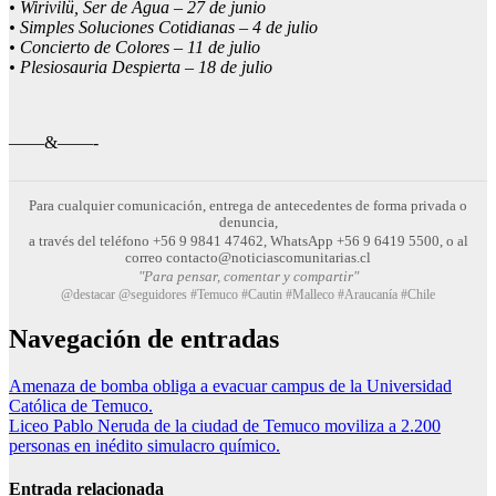
• Wirivilü, Ser de Agua – 27 de junio
• Simples Soluciones Cotidianas – 4 de julio
• Concierto de Colores – 11 de julio
• Plesiosauria Despierta – 18 de julio
——&——-
Para cualquier comunicación, entrega de antecedentes de forma privada o
denuncia,
a través del teléfono +56 9 9841 47462, WhatsApp +56 9 6419 5500, o al
correo contacto@noticiascomunitarias.cl
"Para pensar, comentar y compartir"
@destacar @seguidores #Temuco #Cautin #Malleco #Araucanía #Chile
Navegación de entradas
Amenaza de bomba obliga a evacuar campus de la Universidad
Católica de Temuco.
Liceo Pablo Neruda de la ciudad de Temuco moviliza a 2.200
personas en inédito simulacro químico.
Entrada relacionada