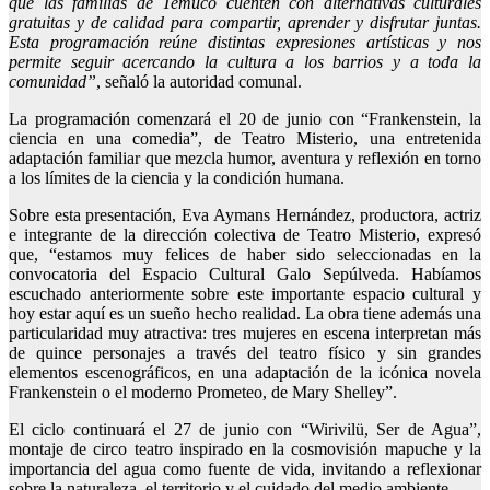
que las familias de Temuco cuenten con alternativas culturales
gratuitas y de calidad para compartir, aprender y disfrutar juntas.
Esta programación reúne distintas expresiones artísticas y nos
permite seguir acercando la cultura a los barrios y a toda la
comunidad”
, señaló la autoridad comunal.
La programación comenzará el 20 de junio con “Frankenstein, la
ciencia en una comedia”, de Teatro Misterio, una entretenida
adaptación familiar que mezcla humor, aventura y reflexión en torno
a los límites de la ciencia y la condición humana.
Sobre esta presentación, Eva Aymans Hernández, productora, actriz
e integrante de la dirección colectiva de Teatro Misterio, expresó
que, “estamos muy felices de haber sido seleccionadas en la
convocatoria del Espacio Cultural Galo Sepúlveda. Habíamos
escuchado anteriormente sobre este importante espacio cultural y
hoy estar aquí es un sueño hecho realidad. La obra tiene además una
particularidad muy atractiva: tres mujeres en escena interpretan más
de quince personajes a través del teatro físico y sin grandes
elementos escenográficos, en una adaptación de la icónica novela
Frankenstein o el moderno Prometeo, de Mary Shelley”.
El ciclo continuará el 27 de junio con “Wirivilü, Ser de Agua”,
montaje de circo teatro inspirado en la cosmovisión mapuche y la
importancia del agua como fuente de vida, invitando a reflexionar
sobre la naturaleza, el territorio y el cuidado del medio ambiente.