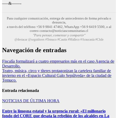
—–&——-
Para cualquier comunicación, entrega de antecedentes de forma privada o
denuncia,
a través del teléfono +56 9 9841 47462, WhatsApp +56 9 6419 5500, o al
correo contacto@noticiascomunitarias.cl
"Para pensar, comentar y compartir"
@destacar @seguidores #Temuco #Cautin #Malleco #Araucanía #Chile
Navegación de entradas
Fiscalía formalizará a cuatro empresarios más en el caso Agencia de
Desarrollo.
Teatro, música, circo y títeres protagonizan la cartelera familiar de
invierno en el «Espacio Cultural Galo Sepúlveda» de la ciudad de
Temuco.
Entrada relacionada
NOTICIAS DE ÚLTIMA HORA
Entre la limosna estatal y la urgencia rural: «El millonario
fondo del CORE que desata la rebelión de los alcaldes en La