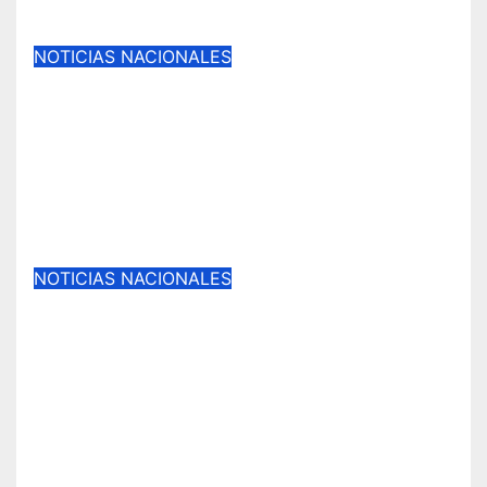
Ago 7, 2026
NOTICIAS NACIONALES
Frenazo al pago digital: «Sernac
oficia a Bipay tras acumular
cerca de 200 reclamos por
clonaciones y cobros dobles en
Temuco y Antofagasta».
Ago 6, 2026
NOTICIAS NACIONALES
Giro radical en Malleco: «Ministro
Poduje confirma erradicación y
traslado de 400 familias
inundadas en Angol tras
reconocer construcción en zona
de riesgo».