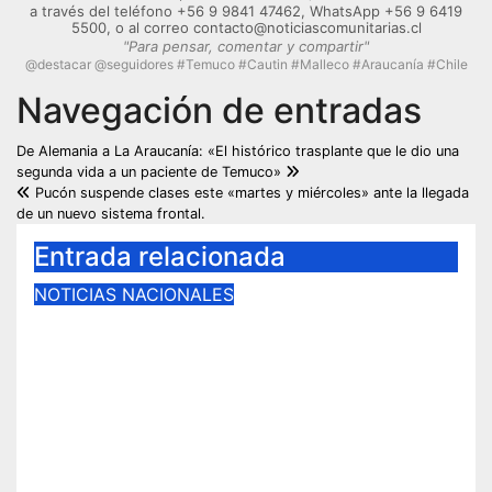
a través del teléfono +56 9 9841 47462, WhatsApp +56 9 6419
5500, o al correo contacto@noticiascomunitarias.cl
"Para pensar, comentar y compartir"
@destacar @seguidores #Temuco #Cautin #Malleco #Araucanía #Chile
Navegación de entradas
De Alemania a La Araucanía: «El histórico trasplante que le dio una
segunda vida a un paciente de Temuco»
Pucón suspende clases este «martes y miércoles» ante la llegada
de un nuevo sistema frontal.
Entrada relacionada
NOTICIAS NACIONALES
Cárcel efectiva para la
exautoridad de Malleco:
«Exalcalde de Renaico Juan
Carlos Reinao es condenado a 15
años de presidio por delitos
sexuales».