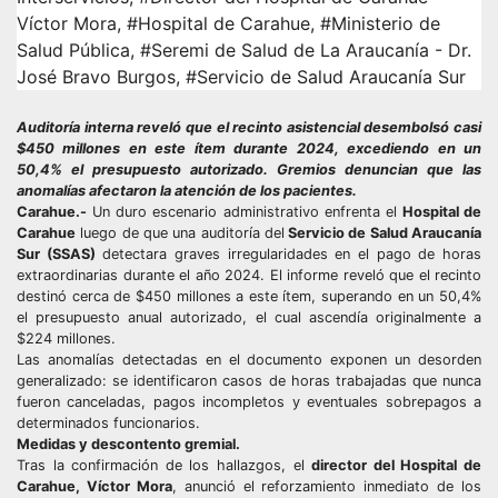
Víctor Mora
,
#Hospital de Carahue
,
#Ministerio de
Salud Pública
,
#Seremi de Salud de La Araucanía - Dr.
José Bravo Burgos
,
#Servicio de Salud Araucanía Sur
Auditoría interna reveló que el recinto asistencial desembolsó casi
$450 millones en este ítem durante 2024, excediendo en un
50,4% el presupuesto autorizado. Gremios denuncian que las
anomalías afectaron la atención de los pacientes.
Carahue.-
Un duro escenario administrativo enfrenta el
Hospital de
Carahue
luego de que una auditoría del
Servicio de Salud Araucanía
Sur (SSAS)
detectara graves irregularidades en el pago de horas
extraordinarias durante el año 2024. El informe reveló que el recinto
destinó cerca de $450 millones a este ítem, superando en un 50,4%
el presupuesto anual autorizado, el cual ascendía originalmente a
$224 millones.
Las anomalías detectadas en el documento exponen un desorden
generalizado: se identificaron casos de horas trabajadas que nunca
fueron canceladas, pagos incompletos y eventuales sobrepagos a
determinados funcionarios.
Medidas y descontento gremial.
Tras la confirmación de los hallazgos, el
director del Hospital de
Carahue, Víctor Mora
, anunció el reforzamiento inmediato de los