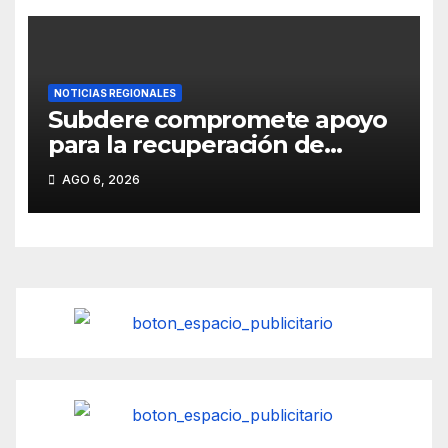
enfermedades y malezas.
NOTICIAS REGIONALES
Subdere compromete apoyo
para la recuperación de
infraestructura dañada por
AGO 6, 2026
las emergencias en
Pitrufquén