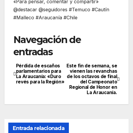
«Para pensar, comentar y compartir»
@destacar @seguidores #Temuco #Cautín
#Malleco #Araucanía #Chile
Navegación de
entradas
Pérdida de escaños
Este fin de semana, se
parlamentarios para
vienen las revanchas
La Araucanía: «Duro
de los octavos de final
revés para la Región»
del Campeonato
Regional de Honor en
La Araucanía.
Entrada relacionada