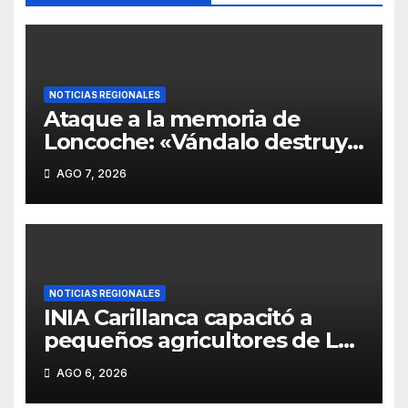
NOTICIAS REGIONALES
Ataque a la memoria de
Loncoche: «Vándalo destruye
14 nichos con objetos
AGO 7, 2026
contundentes y el municipio
exige cárcel».
NOTICIAS REGIONALES
INIA Carillanca capacitó a
pequeños agricultores de La
Araucanía en manejo
AGO 6, 2026
agroecológico de plagas,