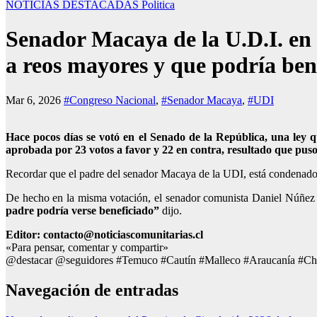
NOTICIAS DESTACADAS
Politica
Senador Macaya de la U.D.I. en 
a reos mayores y que podría ben
Mar 6, 2026
#Congreso Nacional
,
#Senador Macaya
,
#UDI
Hace pocos días se votó en el Senado de la República, una ley q
aprobada por 23 votos a favor y 22 en contra, resultado que puso 
Recordar que el padre del senador Macaya de la UDI, está condenado p
De hecho en la misma votación, el senador comunista Daniel Núñez 
padre podría verse beneficiado”
dijo.
Editor: contacto@noticiascomunitarias.cl
«Para pensar, comentar y compartir»
@destacar @seguidores #Temuco #Cautín #Malleco #Araucanía #Ch
Navegación de entradas