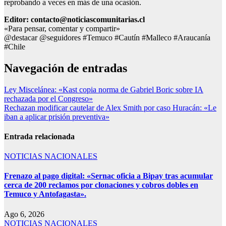
reprobando a veces en más de una ocasión.
Editor: contacto@noticiascomunitarias.cl
«Para pensar, comentar y compartir»
@destacar @seguidores #Temuco #Cautín #Malleco #Araucanía
#Chile
Navegación de entradas
Ley Miscelánea: «Kast copia norma de Gabriel Boric sobre IA
rechazada por el Congreso»
Rechazan modificar cautelar de Alex Smith por caso Huracán: «Le
iban a aplicar prisión preventiva»
Entrada relacionada
NOTICIAS NACIONALES
Frenazo al pago digital: «Sernac oficia a Bipay tras acumular
cerca de 200 reclamos por clonaciones y cobros dobles en
Temuco y Antofagasta».
Ago 6, 2026
NOTICIAS NACIONALES