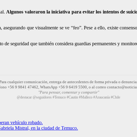
ial.
Algunos valoraron la iniciativa para evitar los intentos de suici
a, asegurando que visualmente se ve “feo”. Pese a ello, existe consenso
ento de seguridad que también considera guardias permanentes y monitor
Para cualquier comunicación, entrega de antecedentes de forma privada o denuncia
léfono +56 9 9841 47462, WhatsApp +56 9 6419 5500, o al correo contacto@noticia
"Para pensar, comentar y compartir"
@destacar @seguidores #Temuco #Cautin #Malleco #Araucanía #Chile
eran vehículo robado.
abriela Mistral, en la ciudad de Temuco.