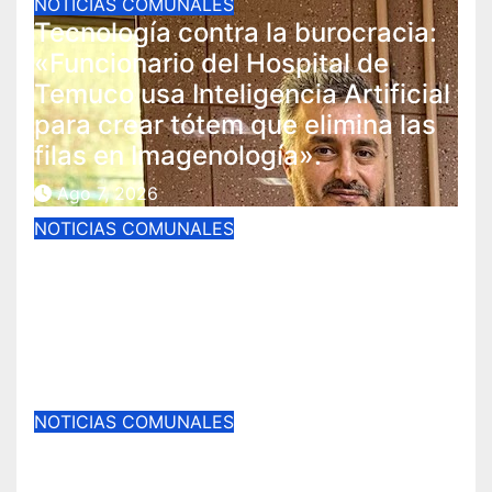
NOTICIAS COMUNALES
Tecnología contra la burocracia:
«Funcionario del Hospital de
Temuco usa Inteligencia Artificial
para crear tótem que elimina las
filas en Imagenología».
Ago 7, 2026
NOTICIAS COMUNALES
Temuco fortalece la gestión de
sus áreas verdes con la
aprobación del nuevo
Departamento de Parques.
Ago 6, 2026
NOTICIAS COMUNALES
Temuco fortalece la gestión de
sus áreas verdes con la