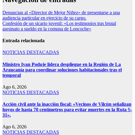
Denuncian al «Director de Mejor Niñez» de presentarse a una
audiencia particular en ejercicio de su cargo.
Confesión de un sicario juvenil: «Los testimonios tras brutal
asesinato a sueldo en la comuna de Loncoche»
Entrada relacionada
NOTICIAS DESTACADAS
Ministro Ivan Poduje lidera despliegue en la Región de La
Araucanía para coordinar soluciones habitacionales tras el
temporal
Ago 6, 2026
NOTICIAS DESTACADAS
Acción civil ante la inacción fiscal: «Vecinos de Vilcún señalizan
hoyos de hasta 70 centímetros para evitar muertes en la Ruta S-
31».
Ago 6, 2026
NOTICIAS DESTACADAS