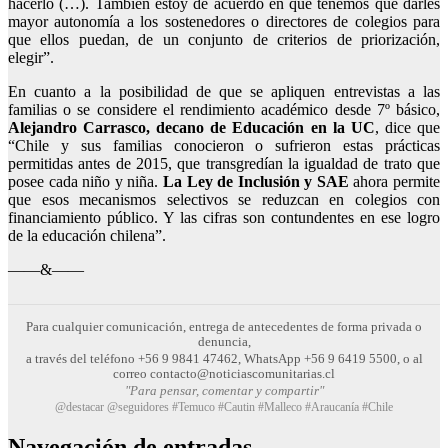
hacerlo (…). También estoy de acuerdo en que tenemos que darles
mayor autonomía a los sostenedores o directores de colegios para
que ellos puedan, de un conjunto de criterios de priorización,
elegir”.
En cuanto a la posibilidad de que se apliquen entrevistas a las
familias o se considere el rendimiento académico desde 7º básico,
Alejandro Carrasco, decano de Educación en la UC
, dice que
“Chile y sus familias conocieron o sufrieron estas prácticas
permitidas antes de 2015, que transgredían la igualdad de trato que
posee cada niño y niña.
La Ley de Inclusión y SAE
ahora permite
que esos mecanismos selectivos se reduzcan en colegios con
financiamiento público. Y las cifras son contundentes en ese logro
de la educación chilena”.
——&——
Para cualquier comunicación, entrega de antecedentes de forma privada o
denuncia,
a través del teléfono +56 9 9841 47462, WhatsApp +56 9 6419 5500, o al
correo contacto@noticiascomunitarias.cl
"Para pensar, comentar y compartir"
@destacar @seguidores #Temuco #Cautin #Malleco #Araucanía #Chile
Navegación de entradas