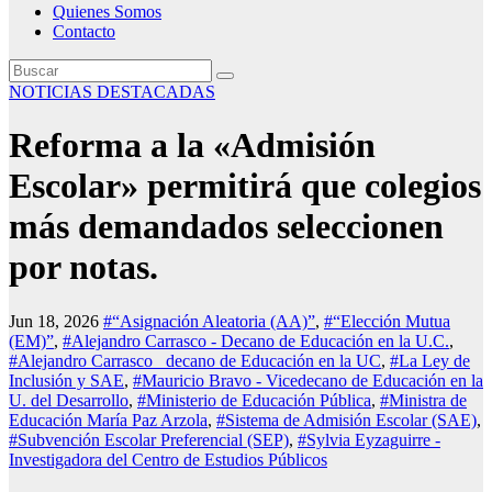
Quienes Somos
Contacto
NOTICIAS DESTACADAS
Reforma a la «Admisión
Escolar» permitirá que colegios
más demandados seleccionen
por notas.
Jun 18, 2026
#“Asignación Aleatoria (AA)”
,
#“Elección Mutua
(EM)”
,
#Alejandro Carrasco - Decano de Educación en la U.C.
,
#Alejandro Carrasco_ decano de Educación en la UC
,
#La Ley de
Inclusión y SAE
,
#Mauricio Bravo - Vicedecano de Educación en la
U. del Desarrollo
,
#Ministerio de Educación Pública
,
#Ministra de
Educación María Paz Arzola
,
#Sistema de Admisión Escolar (SAE)
,
#Subvención Escolar Preferencial (SEP)
,
#Sylvia Eyzaguirre -
Investigadora del Centro de Estudios Públicos