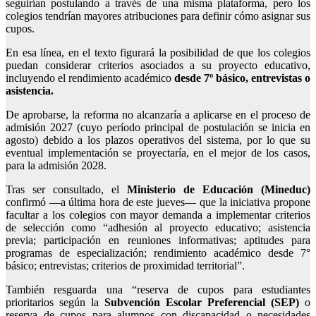
seguirían postulando a través de una misma plataforma, pero los
colegios tendrían mayores atribuciones para definir cómo asignar sus
cupos.
En esa línea, en el texto figurará la posibilidad de que los colegios
puedan considerar criterios asociados a su proyecto educativo,
incluyendo el rendimiento académico
desde 7º básico, entrevistas o
asistencia.
De aprobarse, la reforma no alcanzaría a aplicarse en el proceso de
admisión 2027 (cuyo período principal de postulación se inicia en
agosto) debido a los plazos operativos del sistema, por lo que su
eventual implementación se proyectaría, en el mejor de los casos,
para la admisión 2028.
Tras ser consultado, el
Ministerio de Educación (Mineduc)
confirmó —a última hora de este jueves— que la iniciativa propone
facultar a los colegios con mayor demanda a implementar criterios
de selección como “adhesión al proyecto educativo; asistencia
previa; participación en reuniones informativas; aptitudes para
programas de especialización; rendimiento académico desde 7°
básico; entrevistas; criterios de proximidad territorial”.
También resguarda una “reserva de cupos para estudiantes
prioritarios según la
Subvención Escolar Preferencial (SEP)
o
reserva de cupos para alumnos con discapacidad o necesidades