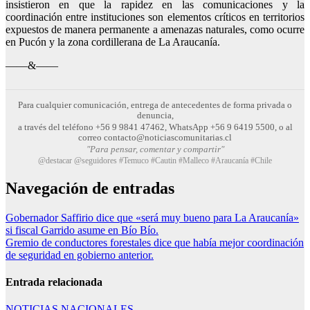
insistieron en que la rapidez en las comunicaciones y la
coordinación entre instituciones son elementos críticos en territorios
expuestos de manera permanente a amenazas naturales,
como ocurre
en Pucón y la zona cordillerana de La Araucanía.
——&——
Para cualquier comunicación, entrega de antecedentes de forma privada o
denuncia,
a través del teléfono +56 9 9841 47462, WhatsApp +56 9 6419 5500, o al
correo contacto@noticiascomunitarias.cl
"Para pensar, comentar y compartir"
@destacar @seguidores #Temuco #Cautin #Malleco #Araucanía #Chile
Navegación de entradas
Gobernador Saffirio dice que «será muy bueno para La Araucanía»
si fiscal Garrido asume en Bío Bío.
Gremio de conductores forestales dice que había mejor coordinación
de seguridad en gobierno anterior.
Entrada relacionada
NOTICIAS NACIONALES