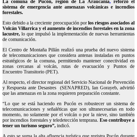
La comuna de Pucón, región de La Araucanía
,
reforzó el
sistema de emergencia ante amenazas volcánicas e incendios
forestales.
Esto debido a la creciente preocupación por
los riesgos asociados al
Volcán Villarrica y el aumento de incendios forestales en la zona
lacustre,
lo que impulsó la implementación de nuevas herramientas
de comunicación.
El Centro de Montaña Pillán realizó una prueba del nuevo sistema
de telecomunicaciones que considera antenas instaladas en puntos
estratégicos de la comuna, permitiendo
mantener conectividad en
zonas cercanas al volcán, rutas de evacuación y Puntos de
Encuentro Transitorio (PET).
Al respecto, el director regional del Servicio Nacional de Prevención
y Respuesta ante Desastres (SENAPRED), Ian Gorayeb, advirtió
que las amenazas en la zona requieren preparación constante.
“Lo que se está haciendo en Pucón es robustecer un sistema de
telecomunicaciones y señaléticas que son ultranecesarias en todo
momento, no solamente por el volcán o por la nieve, sino también
por incendios forestales y teledetección temprana.
Eso contribuye a
tener un turismo seguro”,
indicó.
A esto se suma la alta afluencia turística que registra Pucón durante