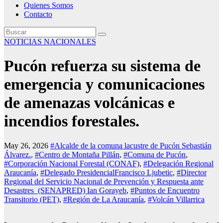
Quienes Somos
Contacto
NOTICIAS NACIONALES
Pucón refuerza su sistema de
emergencia y comunicaciones
de amenazas volcánicas e
incendios forestales.
May 26, 2026
#Alcalde de la comuna lacustre de Pucón Sebastián
Álvarez.
,
#Centro de Montaña Pillán
,
#Comuna de Pucón
,
#Corporación Nacional Forestal (CONAF)
,
#Delegación Regional
Araucanía
,
#Delegado PresidencialFrancisco Ljubetic
,
#Director
Regional del Servicio Nacional de Prevención y Respuesta ante
Desastres (SENAPRED) Ian Gorayeb
,
#Puntos de Encuentro
Transitorio (PET)
,
#Región de La Araucanía
,
#Volcán Villarrica