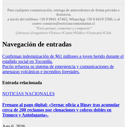
Para cualquier comunicación, entrega de antecedentes de forma privada o
denuncia,
a través del teléfono +56 9 9841 47462, WhatsApp +56 9 6419 5500, o al
correo contacto@noticiascomunitarias.cl
"Para pensar, comentar y compartir"
@destacar @seguidores #Temuco #Cautin #Malleco #Araucanía #Chile
Navegación de entradas
Confirman indemnización de $61 millones a joven herido durante el
estallido social en Tocopilla.
Pucón refuerza su sistema de emergencia y comunicaciones de
amenazas volcánicas e incendios forestales.
Entrada relacionada
NOTICIAS NACIONALES
Frenazo al pago digital: «Sernac oficia a Bipay tras acumular
cerca de 200 reclamos por clonaciones y cobros dobles en
Temuco y Antofagasta».
Ago 6, 2026