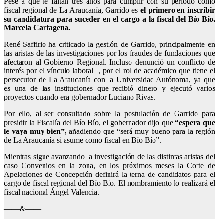
Pese a que le faltan tres años para cumplir con su periodo como
fiscal regional de La Araucanía, Garrido es
el primero en inscribir
su candidatura para suceder en el cargo a la fiscal del Bío Bío,
Marcela Cartagena.
René Saffirio ha criticado la gestión de Garrido, principalmente en
las aristas de las investigaciones por los fraudes de fundaciones que
afectaron al Gobierno Regional. Incluso denunció un conflicto de
interés por el vínculo laboral , por el rol de académico que tiene el
persecutor de La Araucanía con la Universidad Autónoma, ya que
es una de las instituciones que recibió dinero y ejecutó varios
proyectos cuando era gobernador Luciano Rivas.
Por ello, al ser consultado sobre la postulación de Garrido para
presidir la Fiscalía del Bío Bío, el gobernador dijo que
“espera que
le vaya muy bien”,
añadiendo que
“será muy bueno para la región
de La Araucanía si asume como fiscal en Bío Bío”.
Mientras sigue avanzando la investigación de las distintas aristas del
caso Convenios en la zona, en los próximos meses la Corte de
Apelaciones de Concepción definirá la terna de candidatos para el
cargo de fiscal regional del Bío Bío. El nombramiento lo realizará el
fiscal nacional Ángel Valencia.
——&——