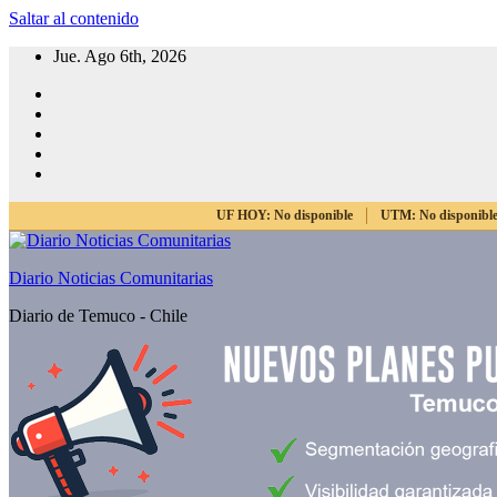
Saltar al contenido
Jue. Ago 6th, 2026
UF HOY:
No disponible
UTM:
No disponibl
Diario Noticias Comunitarias
Diario de Temuco - Chile