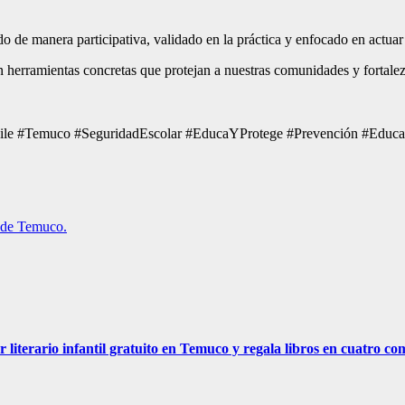
do de manera participativa, validado en la práctica y enfocado en actuar
herramientas concretas que protejan a nuestras comunidades y fortalez
ile #Temuco #SeguridadEscolar #EducaYProtege #Prevención #Educ
d de Temuco.
r literario infantil gratuito en Temuco y regala libros en cuatro c