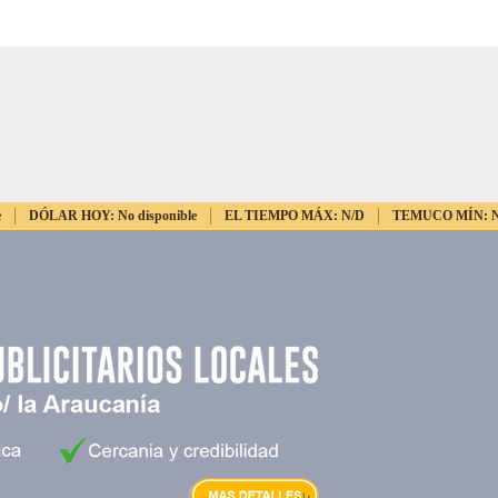
e
DÓLAR HOY:
No disponible
EL TIEMPO MÁX:
N/D
TEMUCO MÍN: