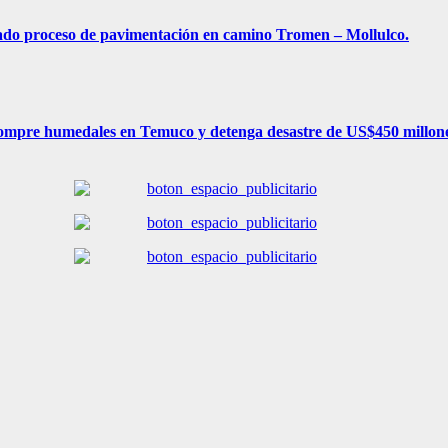
iado proceso de pavimentación en camino Tromen – Mollulco.
 compre humedales en Temuco y detenga desastre de US$450 millon