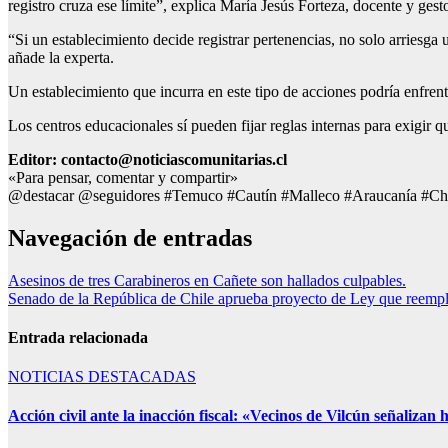
registro cruza ese límite”, explica María Jesús Forteza, docente y ges
“Si un establecimiento decide registrar pertenencias, no solo arries
añade la experta.
Un establecimiento que incurra en este tipo de acciones podría enfre
Los centros educacionales sí pueden fijar reglas internas para exigir 
Editor: contacto@noticiascomunitarias.cl
«Para pensar, comentar y compartir»
@destacar @seguidores #Temuco #Cautín #Malleco #Araucanía #Ch
Navegación de entradas
Asesinos de tres Carabineros en Cañete son hallados culpables.
Senado de la República de Chile aprueba proyecto de Ley que reemplaz
Entrada relacionada
NOTICIAS DESTACADAS
Acción civil ante la inacción fiscal: «Vecinos de Vilcún señalizan