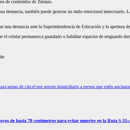
tora de contenidos de Ziemax.
ga una denuncia, también puede generar un daño emocional innecesario. 
ntar una denuncia ante la Superintendencia de Educación y la apertura d
que el celular permanezca guardado o habilitar espacios de resguardo dur
ile
a penas de cárcel por arresto domiciliario a presos que estén anciano
 hoyos de hasta 70 centímetros para evitar muertes en la Ruta S-31»